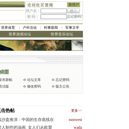
新用户
用户名：
密 码：
忘记密码?
世界体育
户外活动
时事新闻
军事文学
世界游戏论坛
世界音乐论坛
发布新帖
论坛文库
忘记密码
简洁版
修改密码
版主公告
点击热帖
更多>>
战沙盘推演：中国的生存底线在
eastwest
度人制作的油画: 女人们从欧盟
wada