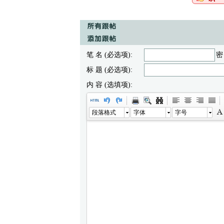
笔 名 (必选项):
密
标 题 (必选项):
内 容 (选填项):
段落格式
字体
字号