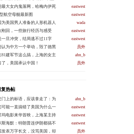
朗最大女内鬼落网，哈梅内伊死
eastwest
04型航空母舰最新图
eastwest
国为美国男人准备的人形机器人
wada
欧刚回，一些旅行经历与感受
eastwest
美一旦冲突，结局逃不过11字
eastwest
朗认为中方一个举动，毁了德黑
员外
在81建军节这么搞，上海的女主
ahn_b
口了，美国承认中国！
员外
回复热帖
安门上的标语，应该拿走了：为
ahn_b
们可能一直搞错了美国为什么一
eastwest
莱坞电影来华首映，上海某主持
eastwest
尔斯海默：特朗普连伊朗都搞不
eastwest
国发表万字长文，没骂美国，却
员外