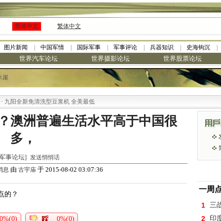
简体中文
繁体中文
图片新闻
中国军情
国际军事
军事评论
兵器知识
史海钩沉
世界汽车论坛
世界摄影论坛
世界股票论坛
木崖
阳全新免清洗型豆浆机 全美最低
？澳洲普遍生活水平高于中国很
多，
世界军事论坛]
发送悄悄话
由
于 2015-08-02 03:07:36
消息
古宇庙
一周
点的？
1
三
2
印
0%(0)
0%(0)