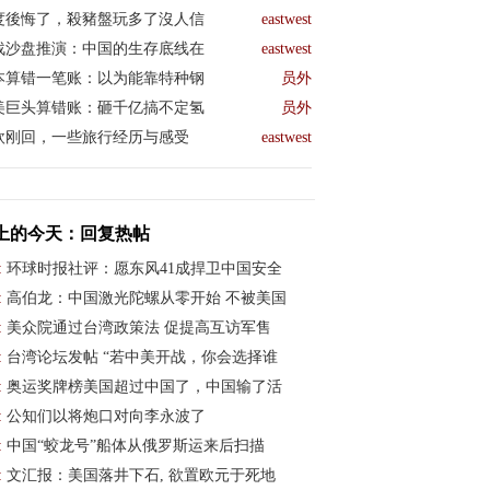
度後悔了，殺豬盤玩多了沒人信
eastwest
战沙盘推演：中国的生存底线在
eastwest
本算错一笔账：以为能靠特种钢
员外
美巨头算错账：砸千亿搞不定氢
员外
欧刚回，一些旅行经历与感受
eastwest
上的今天：回复热帖
:
环球时报社评：愿东风41成捍卫中国安全
:
高伯龙：中国激光陀螺从零开始 不被美国
:
美众院通过台湾政策法 促提高互访军售
:
台湾论坛发帖 “若中美开战，你会选择谁
:
奥运奖牌榜美国超过中国了，中国输了活
:
公知们以将炮口对向李永波了
:
中国“蛟龙号”船体从俄罗斯运来后扫描
:
文汇报：美国落井下石, 欲置欧元于死地