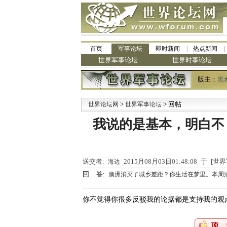
首页
军事论坛
即时新闻
热点新闻
世界军事论坛
世界时事论坛
版主：
黑
>
> 回帖
·
世界论坛网
世界军事论坛
九
我说的是基本，明白不
送交者:
2015月08月03日01:48:08 于 [
海边
回 答:
澳洲消灭了城乡差距？你生活在梦里。本周
你不觉得你很多反驳我的论据都是支持我的观