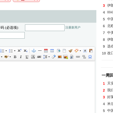
3
伊
4
0
5
中
6
北
 码 (必选项):
注册新用户
7
中
8
伊
9
选
10
改
一周
1
天
2
我
3
好
4
米
5
中