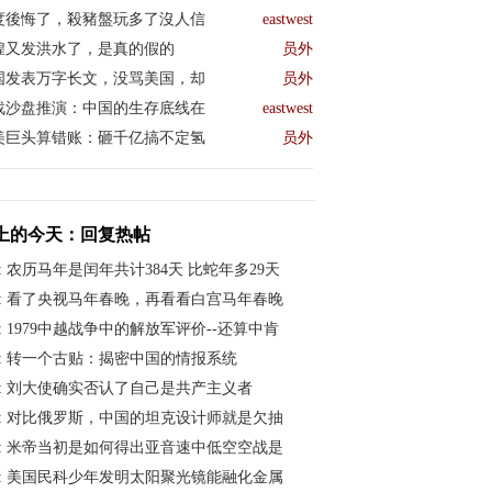
度後悔了，殺豬盤玩多了沒人信
eastwest
煌又发洪水了，是真的假的
员外
国发表万字长文，没骂美国，却
员外
战沙盘推演：中国的生存底线在
eastwest
美巨头算错账：砸千亿搞不定氢
员外
上的今天：回复热帖
:
农历马年是闰年共计384天 比蛇年多29天
:
看了央视马年春晚，再看看白宫马年春晚
:
1979中越战争中的解放军评价--还算中肯
:
转一个古贴：揭密中国的情报系统
:
刘大使确实否认了自己是共产主义者
:
对比俄罗斯，中国的坦克设计师就是欠抽
:
米帝当初是如何得出亚音速中低空空战是
:
美国民科少年发明太阳聚光镜能融化金属