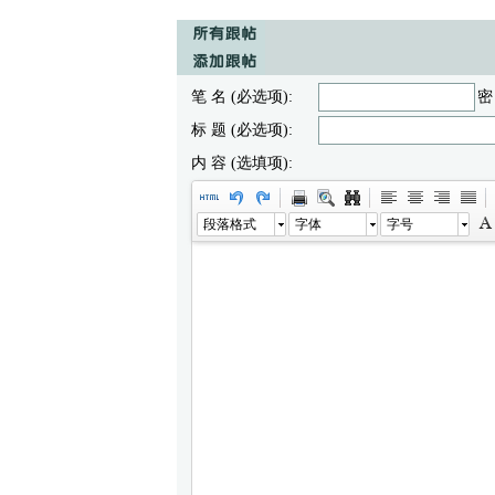
笔 名 (必选项):
密
标 题 (必选项):
内 容 (选填项):
段落格式
字体
字号