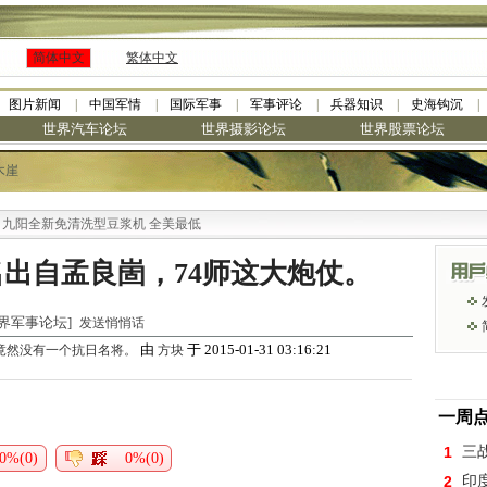
简体中文
繁体中文
图片新闻
中国军情
国际军事
军事评论
兵器知识
史海钩沉
世界汽车论坛
世界摄影论坛
世界股票论坛
木崖
阳全新免清洗型豆浆机 全美最低
名出自孟良崮，74师这大炮仗。
 [世界军事论坛]
发送悄悄话
由
于 2015-01-31 03:16:21
竟然没有一个抗日名将。
方块
一周
1
三
0%(0)
0%(0)
2
印