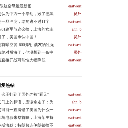
04型航空母舰最新图
eastwest
朗认为中方一个举动，毁了德黑
员外
美一旦冲突，结局逃不过11字
eastwest
在81建军节这么搞，上海的女主
ahn_b
口了，美国承认中国！
员外
视首曝空警-600弹射 战友牺牲无
eastwest
京绝对后悔了，他没想到一条中
员外
美直接开战可能性大幅降低
eastwest
回复热帖
什么王虹到了国外才被“看见”
eastwest
安门上的标语，应该拿走了：为
ahn_b
们可能一直搞错了美国为什么一
eastwest
莱坞电影来华首映，上海某主持
eastwest
尔斯海默：特朗普连伊朗都搞不
eastwest