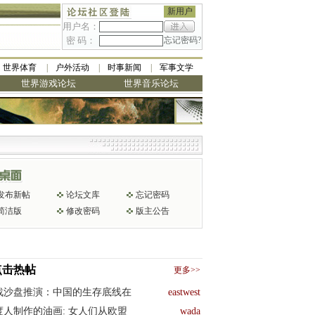
新用户
用户名：
密 码：
忘记密码?
世界体育
户外活动
时事新闻
军事文学
世界游戏论坛
世界音乐论坛
发布新帖
论坛文库
忘记密码
简洁版
修改密码
版主公告
点击热帖
更多>>
战沙盘推演：中国的生存底线在
eastwest
度人制作的油画: 女人们从欧盟
wada