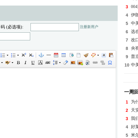
3
0
4
伊
5
中
 码 (必选项):
注册新用户
6
选
7
改
8
央
9
普
10
中
一周
1
为
2
天
3
我
4
好
5
米