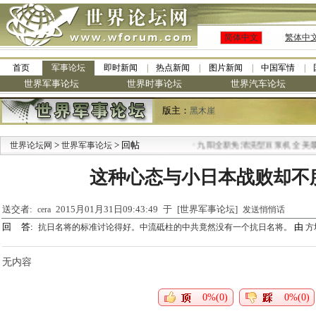
简体中文
繁体中
首页
军事论坛
即时新闻
热点新闻
图片新闻
中国军情
世界军事论坛
世界时事论坛
世界汽车论坛
版主：
黑木崖
>
> 回帖
·
世界论坛网
世界军事论坛
九阳全新免清洗型豆浆机 全美最低
这种心态与小日本战败却不
送交者:
2015月01月31日09:43:49 于 [世界军事论坛]
cera
发送悄悄话
回 答:
由
抗日名将的标准讨论得好。中流砥柱的中共竟然没有一个抗日名将。
方
无内容
0%(0)
0%(0)