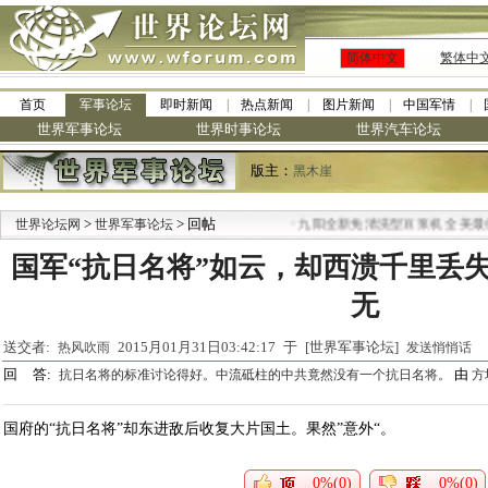
简体中文
繁体中
首页
军事论坛
即时新闻
热点新闻
图片新闻
中国军情
世界军事论坛
世界时事论坛
世界汽车论坛
版主：
黑木崖
>
> 回帖
·
世界论坛网
世界军事论坛
九阳全新免清洗型豆浆机 全美最低
国军“抗日名将”如云，却西溃千里丢
无
送交者:
2015月01月31日03:42:17 于 [世界军事论坛]
热风吹雨
发送悄悄话
回 答:
由
抗日名将的标准讨论得好。中流砥柱的中共竟然没有一个抗日名将。
方
国府的“抗日名将”却东进敌后收复大片国土。果然”意外“。
0%(0)
0%(0)