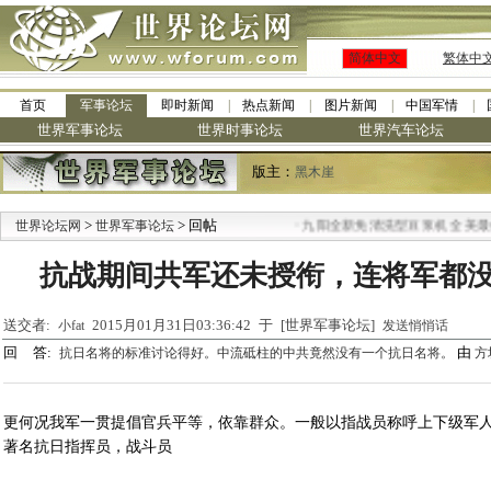
简体中文
繁体中
首页
军事论坛
即时新闻
热点新闻
图片新闻
中国军情
世界军事论坛
世界时事论坛
世界汽车论坛
版主：
黑木崖
>
> 回帖
·
世界论坛网
世界军事论坛
九阳全新免清洗型豆浆机 全美最低
抗战期间共军还未授衔，连将军都
送交者:
2015月01月31日03:36:42 于 [世界军事论坛]
小fat
发送悄悄话
回 答:
由
抗日名将的标准讨论得好。中流砥柱的中共竟然没有一个抗日名将。
方
更何况我军一贯提倡官兵平等，依靠群众。一般以指战员称呼上下级军
著名抗日指挥员，战斗员