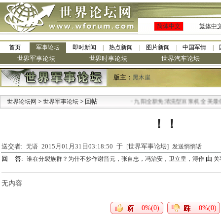
简体中文
繁体中
首页
军事论坛
即时新闻
热点新闻
图片新闻
中国军情
世界军事论坛
世界时事论坛
世界汽车论坛
版主：
黑木崖
>
> 回帖
·
世界论坛网
世界军事论坛
九阳全新免清洗型豆浆机 全美最低
！！
送交者:
2015月01月31日03:18:50 于 [世界军事论坛]
无语
发送悄悄话
回 答:
由
谁在分裂族群？为什不炒作谢晋元，张自忠，冯治安，卫立皇，溥作
关
无内容
0%(0)
0%(0)