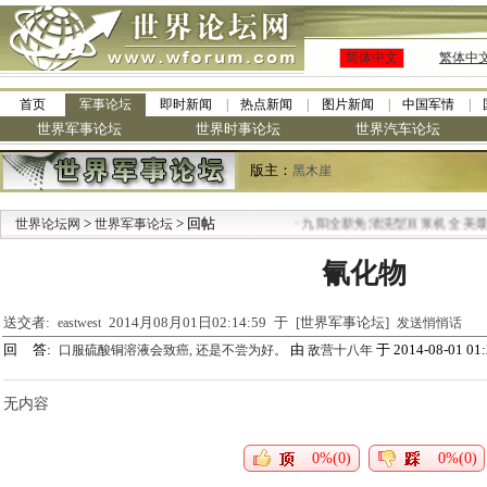
简体中文
繁体中
首页
军事论坛
即时新闻
热点新闻
图片新闻
中国军情
世界军事论坛
世界时事论坛
世界汽车论坛
版主：
黑木崖
>
> 回帖
·
世界论坛网
世界军事论坛
九阳全新免清洗型豆浆机 全美最低
氰化物
送交者:
2014月08月01日02:14:59 于 [世界军事论坛]
eastwest
发送悄悄话
回 答:
由
于 2014-08-01 01:
口服硫酸铜溶液会致癌, 还是不尝为好。
敌营十八年
无内容
0%(0)
0%(0)