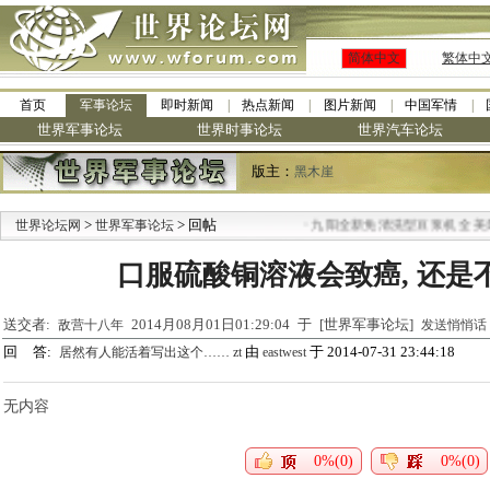
简体中文
繁体中
首页
军事论坛
即时新闻
热点新闻
图片新闻
中国军情
世界军事论坛
世界时事论坛
世界汽车论坛
版主：
黑木崖
>
> 回帖
·
世界论坛网
世界军事论坛
九阳全新免清洗型豆浆机 全美最
口服硫酸铜溶液会致癌, 还是
送交者:
2014月08月01日01:29:04 于 [世界军事论坛]
敌营十八年
发送悄悄话
回 答:
由
于 2014-07-31 23:44:18
居然有人能活着写出这个…… zt
eastwest
无内容
0%(0)
0%(0)