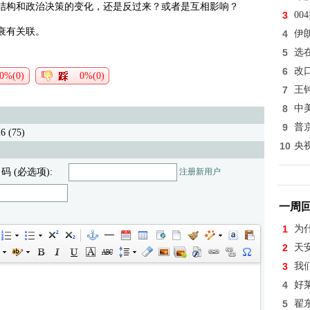
结构和政治决策的变化，还是反过来？或者是互相影响？
3
0
衰有关联。
4
伊
5
选
6
改
0%(0)
0%(0)
7
王
8
中
9
普
26 (75)
10
央
 码 (必选项):
注册新用户
一周
1
为
2
天
3
我
4
好
5
翟