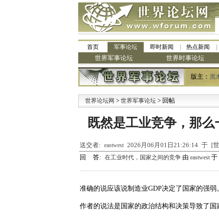
首页
军事论坛
即时新闻
热点新闻
世界军事论坛
世界时事论坛
版主：
黑
>
> 回帖
·
世界论坛网
世界军事论坛
既然是工业竞争，那么一
送交者:
2026月06月01日21:26:14 于
eastwest
回 答:
由
于 
在工业时代，国家之间的竞争
eastwest
准确的说应该说制造业GDP决定了国家的强弱
作者的说法是国家的政治结构和决策导致了国