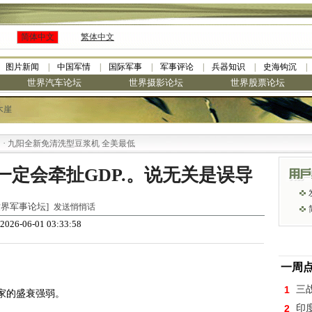
简体中文
繁体中文
图片新闻
中国军情
国际军事
军事评论
兵器知识
史海钩沉
世界汽车论坛
世界摄影论坛
世界股票论坛
木崖
九阳全新免清洗型豆浆机 全美最低
定会牵扯GDP.。说无关是误导
 [世界军事论坛]
发送悄悄话
2026-06-01 03:33:58
一周
。
1
三
家的盛衰强弱。
2
印