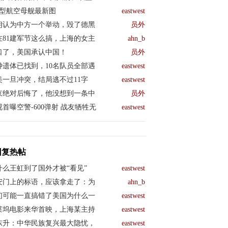
04型航空母舰最新图
eastwest
朗认为中方一个举动，毁了德黑
员外
在81建军节这么搞，上海的女主
ahn_b
口了，美国承认中国！
员外
钟遗体已找到，10名队员全部遇
eastwest
美一旦冲突，结局逃不过11字
eastwest
京绝对后悔了，他没想到一条中
员外
视首曝空警-600弹射 战友牺牲无
eastwest
回复热帖
什么王虹到了国外才被“看见”
eastwest
安门上的标语，应该拿走了：为
ahn_b
们可能一直搞错了美国为什么一
eastwest
莱坞电影来华首映，上海某主持
eastwest
东升：中华民族复兴最大隐忧，
eastwest