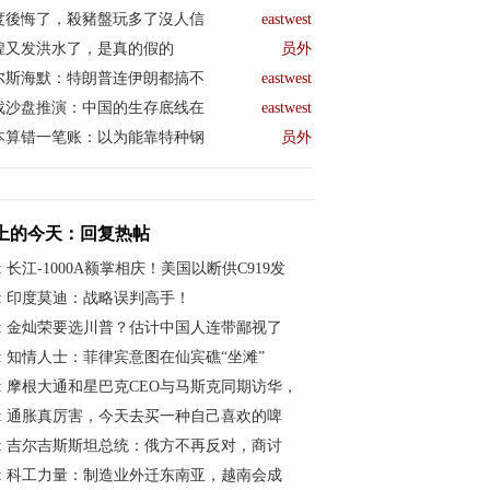
度後悔了，殺豬盤玩多了沒人信
eastwest
煌又发洪水了，是真的假的
员外
尔斯海默：特朗普连伊朗都搞不
eastwest
战沙盘推演：中国的生存底线在
eastwest
本算错一笔账：以为能靠特种钢
员外
上的今天：回复热帖
:
长江-1000A额掌相庆！美国以断供C919发
:
印度莫迪：战略误判高手！
:
金灿荣要选川普？估计中国人连带鄙视了
:
知情人士：菲律宾意图在仙宾礁“坐滩”
:
摩根大通和星巴克CEO与马斯克同期访华，
:
通胀真厉害，今天去买一种自己喜欢的啤
:
吉尔吉斯斯坦总统：俄方不再反对，商讨
:
科工力量：制造业外迁东南亚，越南会成