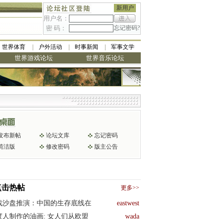
新用户
用户名：
密 码：
忘记密码?
世界体育
户外活动
时事新闻
军事文学
世界游戏论坛
世界音乐论坛
发布新帖
论坛文库
忘记密码
简洁版
修改密码
版主公告
点击热帖
更多>>
战沙盘推演：中国的生存底线在
eastwest
度人制作的油画: 女人们从欧盟
wada