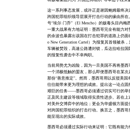
这一系列事态发展，或许正是谢因鲍姆最终决
跨国犯罪组织领导层展开打击行动的缘由所在
号“埃尔·门乔”（
El Mencho
）的贩毒头目内梅西
一重大战果有力地证明：墨西哥完全有能力对
的余波也暴露出该国在打击犯罪的道路上仍面
o New Generation Cartel
）为报复其首领被杀，
车辆被焚毁，高速公路遭封锁，瓜达拉哈拉国
的报复性袭击中不幸殉职。
当前局势尤为凶险，因为一旦美国不再将墨西
一个消极抵触的盟友，那么即便墨西哥在某次
那份“善意推定”。然而，墨西哥用以反驳美
往往能带来更为理想的成效。提出这一论点固
艰巨的任务——墨西哥必须通过切实可行的举
正及民主建设等领域取得实质性进步。若在上
对美外交博弈中的地位；更会为华盛顿方面提
对跨国犯罪组织的打击行动。换言之，墨西哥
能呈现出的实际成效。
墨西哥必须通过实际行动来证明：它既有能力