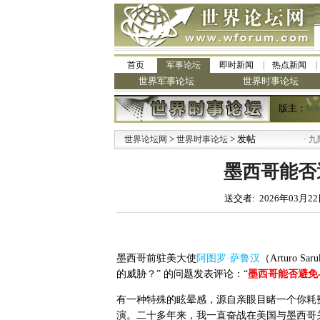
首页
军事论坛
即时新闻
热点新闻
世界军事论坛
世界时事论坛
版主：
bob
>
> 发帖
·
世界论坛网
世界时事论坛
九阳全新免清
墨西哥能否
送交者: 2026年03月22
墨西哥前驻美大使
阿图罗
·
萨鲁汉
（
Arturo Saru
的威胁？
”
的问题发表评论：
“
墨西哥能否避免
有一种特殊的眩晕感，源自亲眼目睹一个你耗
演。二十多年来，我一直奋战在美国与墨西哥