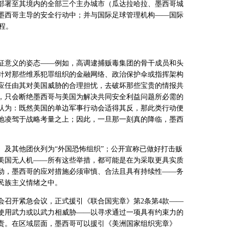
部署至其境内的全部三个主办城市（瓜达拉哈拉、墨西哥城
墨西哥主导的安全行动中；并与国际足球管理机构——国际
程。
征意义的姿态——例如，高调逮捕贩毒集团的骨干成员和头
针对那些维系犯罪组织的金融网络、政治保护伞或指挥架构
应任由其对美国威胁的合理担忧，去破坏那些宝贵的情报共
，只会断绝墨西哥与美国为解决共同安全利益问题所必需的
认为：既然美国的单边军事行动会适得其反，那此类行动便
地凌驾于战略考量之上；因此，一旦那一刻真的降临，墨西
）及其他团伙列为“外国恐怖组织”；公开宣称已做好打击贩
美国无人机——所有这些举措，都可能是在为采取更具实质
动，墨西哥的应对措施必须审慎、合法且具有持续性——务
民族主义情绪之中。
会召开紧急会议，正式援引《联合国宪章》第
2
条第
4
款——
使用武力或以武力相威胁——以寻求通过一项具有约束力的
责。在区域层面，墨西哥可以援引《美洲国家组织宪章》