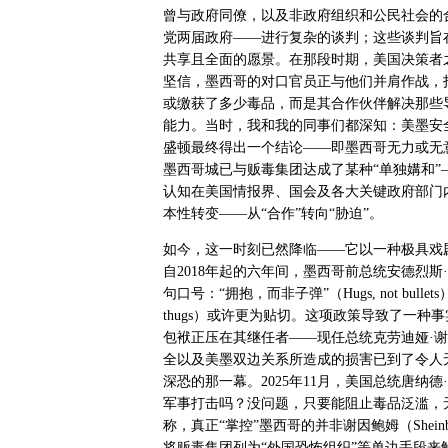
曾与政府同僚，以及非政府组织和公民社会的
党两届政府——进行复杂的谈判；这些谈判旨
共享且全面的愿景。在那段时期，美国决策者
坚信，墨西哥的对口官员正与他们并肩作战，
或缴获了多少毒品，而是其合作伙伴解决那些
能力。当时，我和我的同事们都深知：美墨安
盛顿最终得出一个结论——即墨西哥无力或无
墨西哥城已与贩毒集团达成了某种“单独媾和
认知在美国情报界、国会及各大关键政府部门
本性转变——从“合作”转向“胁迫”。
如今，这一时刻已然降临——它以一种极具戏
自
2018
年起的六年间，墨西哥前总统安德烈斯·
句口号：“拥抱，而非子弹”（
Hugs, not bullets
thugs
）或许更为贴切。这项政策导致了一种事
包袱正压在其继任者——现任总统克劳迪娅·
全以及美墨双边关系所造成的损害已到了令人
深恐的那一幕。
2025
年
11
月，美国总统唐纳德
军事打击吗？没问题，只要能阻止毒品泛滥，
称，真正“掌控”墨西哥的并非谢因鲍姆（
Shein
将贩毒集团列为“外国恐怖组织”等单边手段来