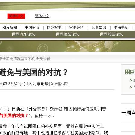
简体中文
繁体中文
图片新闻
中国军情
国际军事
军事评论
兵器知识
史海钩沉
世界汽车论坛
世界摄影论坛
世界股票论坛
洗型豆浆机 全美最低
避免与美国的对抗？
日03:38:32 于 [世界时事论坛]
发送悄悄话
khan
）日前在《外交事务》杂志就
“
谢因鲍姆如何应对川普
一周
与美国的对抗？
”
。值得一读：
费数十年心血试图阻止的外交局面，竟然在现实中实时上
关系的前沿阵地，其中包括担任墨西哥驻美国大使期间。我