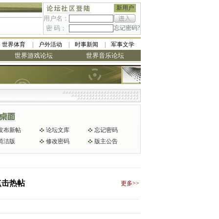
新用户
用户名：
密 码：
忘记密码?
世界体育
户外活动
时事新闻
军事文学
世界游戏论坛
世界音乐论坛
发布新帖
论坛文库
忘记密码
简洁版
修改密码
版主公告
点击热帖
更多>>