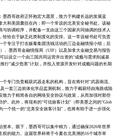
：墨西哥政府正怀抱宏大愿景，致力于构建长远的发展蓝
拿大和美国囊括在内：即一个常设的北美安全秘书处。该秘
商与协调程序，并配备一支由这三个国家共同抽调的技术人
，恰恰在于缺乏此类制度化的安排。这一常设秘书处可负责
一个专注于打击贩毒集团洗钱活动的三边金融情报小组；后
）、墨西哥金融情报局（
UIF
）以及加拿大金融交易与报告
可以设立一个由三国共同运营并出资的“成瘾与需求削减基
推行“减少危害”计划，并投入资源开发针对成瘾问题的长期
一个专门负责截获武器走私的机构，旨在将针对“武器南流、
以及一套三边前体化学品监测机制，致力于截获经由海路或陆
应致力于精简各自的网络安全协议与政策，从而加强对那些
护。此外，将现有的“可信旅客计划”（即美墨之间的“
Glob
为一个统一的“北美安全旅客计划”，也将有助于进一步强化
治资本。眼下，墨西哥可以集中精力，通过确保
2026
年世界
主权的能力。这届世界杯将于今夏在北美洲的
16
个城市举