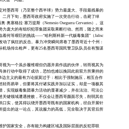
定对墨西哥（乃至整个西半球）势力最庞大、手段最残暴的
。二月下旬，墨西哥政府实施了一次突击行动，击毙了绰
奥·奥塞格拉·塞万提斯（
Nemesio Oseguera Cervantes
）。这
势力庞大的有组织犯罪集团采取果断行动。然而，随之而来
临着何等艰巨的挑战——“哈利斯科新一代贩毒集团”（
Jalisc
发动了疯狂的反击。暴力冲突瞬间席卷了墨西哥近十个州：
际机场传出枪声，更有
25
名墨西哥国民警卫队队员在有预谋
哥视为一个虽步履维艰但仍愿并肩作战的伙伴，转而视其为
具体行动中取得了成功，恐怕也难以挽回此前双方所秉持的
国单边主义的最有力论据莫过于：相比于强制施压，相互合作
然轻而易举，但要将其付诸实践并加以证实，却是一项极其
措，实现贩毒集团暴力活动的显著减少，并在法治、司法公
述关键领域遭遇挫败，不仅会让墨西哥颜面尽失，削弱其在
供口实，使其得以绕开墨西哥既有的国家机构，径自开展针
所提出的这一论点，其说服力的高低，完全取决于其背后所
维护国家安全，亦有能力构建区域及国际层面的反犯罪联