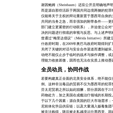
谢因鲍姆（
Sheinbaum
）还应公开且明确地声
而是源自那些活跃于两国共同边境两侧的犯罪
仅能将关于主权的辩论重新置于墨西哥自身的
共同的当务之急，而非强加的附带条件——更
部门建立更紧密的行动联系），并迫使公众对
决的问题进行彻底的审视与反思。与上述声明
曾通过“梅里达倡议”（
M
é
rida Initiative
）所建
什政府时期，在
2009
年奥巴马政府时期得到扩
关闭了关键的对话与安全合作渠道而遭到破坏
动绝不能仅止步于临时的战术与操作调整，或
理能力收效甚微，因而也无法在实质上推动墨
全员动员，协同作战
若要构建真正全面的北美安全体系，绝不能仅
例。这种非法毒品的贸易不仅为墨西哥的犯罪
芬太尼贸易之所以如此猖獗，部分原因在于
21
药物处方，加之美国在成瘾治疗领域的长期投
于以下几个因素：源自美国的巨大市场需求；
尼前体化学品供应链；以及大量涌入贩毒集团
被非法购得，随后被走私越境运往墨西哥。因