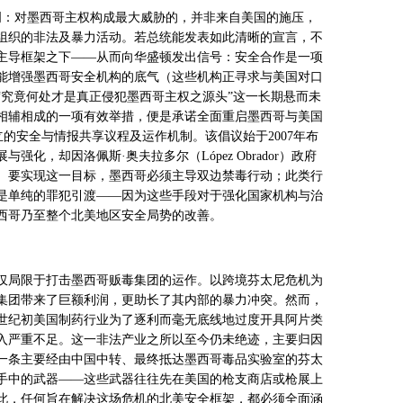
明：对墨西哥主权构成最大威胁的，并非来自美国的施压，
组织的非法及暴力活动。若总统能发表如此清晰的宣言，不
主导框架之下——从而向华盛顿发出信号：安全合作是一项
能增强墨西哥安全机构的底气（这些机构正寻求与美国对口
“究竟何处才是真正侵犯墨西哥主权之源头”这一长期悬而未
相辅相成的一项有效举措，便是承诺全面重启墨西哥与美国
立的安全与情报共享议程及运作机制。该倡议始于
2007
年布
展与强化，却因洛佩斯·奥夫拉多尔（
L
ó
pez Obrador
）政府
。要实现这一目标，墨西哥必须主导双边禁毒行动；此类行
是单纯的罪犯引渡——因为这些手段对于强化国家机构与治
西哥乃至整个北美地区安全局势的改善。
仅局限于打击墨西哥贩毒集团的运作。以跨境芬太尼危机为
集团带来了巨额利润，更助长了其内部的暴力冲突。然而，
世纪初美国制药行业为了逐利而毫无底线地过度开具阿片类
入严重不足。这一非法产业之所以至今仍未绝迹，主要归因
一条主要经由中国中转、最终抵达墨西哥毒品实验室的芬太
手中的武器——这些武器往往先在美国的枪支商店或枪展上
此，任何旨在解决这场危机的北美安全框架，都必须全面涵