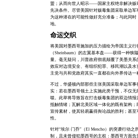
盟；从而向世人昭示——国家主权绝非解决贩
先决条件。尽管美国针对贩毒集团采取单边军
为这种潜在的可能性做好充分准备；与此同时
地。
命运交织
将美国对墨西哥施加的压力描绘为帝国主义行
（
Sheinbaum
）的左翼基本盘——获得一种狭
量。毫无疑问，川普政府彻底颠覆了美墨关系
效应对边境安全、有组织犯罪、移民潮以及水
主党与共和党政府其实一直都在向外界传达一
不过，华盛顿内部那些主张美国采取单边军事
实：若在墨西哥领土上实施此类干预，不仅无
噬。此举将导致旨在打击贩毒集团的双边情报
抵触情绪；瓦解北美区域一体化的既有架构；
宣传素材，使其轻易赢得舆论战的胜利；甚至
性。
针对“埃尔·门乔”（
El Mencho
）的突袭行动之
制，且未曾侵犯墨西哥的主权：墨西哥方面负