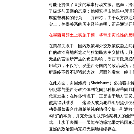
可能还提供了直接的军事行动支援。然而，洛
了破坏与回避的态度；他频繁抨击他眼中所谓
腐监督机构的行为——并声称，由于双方缺乏
实上，美墨关系的历史经验表明，正是通过开
在墨西哥领土上实施干预，将带来灾难性的反
在美墨关系中，国内政策与外交政策议题之间
自的政治高地所煽动的狭隘民族主义情绪，只
无益的言论所产生的负面影响，墨西哥政府必
用武力，不仅将引发墨西哥国内的政治动荡，
府最终不得不诉诸武力这一局面的发生，绝非
在此方面，谢因鲍姆（
Sheinbaum
）必须着手
织犯罪与墨西哥政治体制之间那种根深蒂固且
凭空发生；在许多情况下，正是由于地方官员
使其得以维系——这些人或为犯罪组织提供便
动美墨禁毒合作超越单纯的情报交换与引渡移
勾结”的本质，并充分运用联邦检察机关的全
式、止步于表面——虽能在边缘地带对跨国犯
复燃的政治架构完好无损地继续存在。