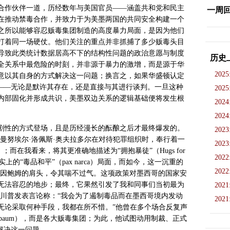
合作伙伴一道，历经数年与美国官员——涵盖共和党和民主
一周
在推动禁毒合作，并致力于为美墨两国的共同安全构建一个
之所以能够容忍贩毒集团制造的高度暴力局面，是因为他们
打着同一场硬仗。他们关注的重点并非抓捕了多少贩毒头目
导致此类统计数据居高不下的结构性问题的政治意愿与制度
历史
全关系中最危险的时刻，并非源于暴力的激增，而是源于华
2025
意以其自身的方式解决这一问题；换言之，如果华盛顿认定
”——无论是默许其存在，还是直接与其进行谈判。一旦这种
2025
内部固化并形成共识，美墨双边关系的逻辑基础便将发生根
2024
2024
剧性的方式登场，且是历经漫长的酝酿之后才最终爆发的。
2023
曼努埃尔·洛佩斯·奥夫拉多尔在对待犯罪组织时，奉行着一
2023
）；而在我看来，将其更准确地描述为“拥抱暴徒”（
Hugs for
2022
实上的“毒品和平”（
pax narca
）局面，而如今，这一沉重的
2022
谢因鲍姆的肩头，令其喘不过气。这项政策对墨西哥的国家安
无法容忍的地步；最终，它果然引发了我和同事们当初最为
2021
·川普发表言论称：“我会为了遏制毒品而在墨西哥境内发动
2021
无论采取何种手段，我都在所不惜。”他曾在多个场合反复声
baum
），而是各大贩毒集团；为此，他试图动用制裁、正式
解决这一问题。