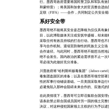
行。墨西哥政府需要将国民警卫队和军队有效
和蒙特雷）；将美国和加拿大的官员整合进由
足联（
FIFA
）——合作，共同制定公共安全规
系好安全带
墨西哥绝不能将其安全姿态降格为仅仅具有象
目，以此博取媒体关注或安抚华盛顿，却未能
采取任何有效且持续的打击行动。墨西哥也不
享与合作机制。退缩至防御性的民族主义立场
合作途径。与此同时，墨西哥绝不能想当然地
绝不会发生。国内政治的紧迫需求曾不止一次
哥必须为此做好充分准备。
川普政府将“哈利斯科贩毒集团”（
Jalisco cartel
毒集团盘踞区的准备；以及在墨西哥领空部署
性的军事行动铺设基础。一旦美国采取单边行
必避免陷入那种会阻碍未来合作的、应激式的
在此类情境下，墨西哥可立即召集联合国安理
该条款禁止联合国成员国对另一国的领土完整
决议，对这种侵犯国家领土主权的行为予以谴