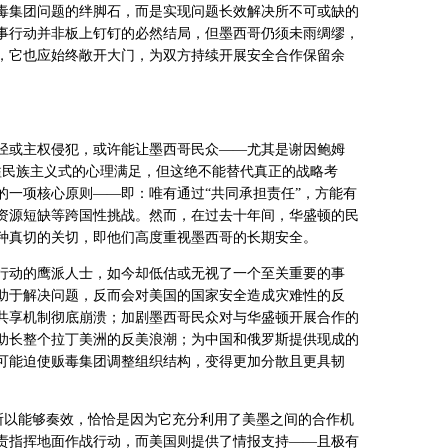
毒集团问题的绊脚石，而是实现问题长效解决所不可或缺的
事行动并非板上钉钉的必然结局，但墨西哥仍须未雨绸缪，
，它也应始终敞开大门，为双方持续开展安全合作保留余
径或主权侵犯，或许能让墨西哥民众——尤其是谢因鲍姆
隘民族主义式的心理满足，但这绝不能替代真正的战略考
的一项核心原则——即：唯有通过“共同承担责任”，方能有
资源短缺等跨国性挑战。然而，在过去十年间，华盛顿的民
种真切的关切，即他们高度重视墨西哥的长期安全。
行动的鹰派人士，如今却低估或无视了一个至关重要的事
助于解决问题，反而会对美国的国家安全造成灾难性的反
共享机制彻底崩溃；加剧墨西哥民众对与华盛顿开展合作的
助长整个拉丁美洲的反美浪潮；为中国和俄罗斯提供现成的
可能迫使贩毒集团调整组织结构，变得更加分散且更具韧
所以能够奏效，恰恰是因为它充分利用了美墨之间的合作机
责指挥地面作战行动，而美国则提供了情报支持——且极有