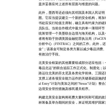
盖并妥善应对上述所有层面与维度的问题。
此外，墨西哥还必须向其邻国及本国人民证明
图。它应当提议建立一个新的安全机构，将加
书处应实行轮值主席制，确立具有约束力的磋
员队伍。当前合作模式中最大的单一薄弱环节
统筹管理一个美墨联合边境与海关机构，以及
者将有助于协调美国金融犯罪执法局（
FinCEN
分析中心（
FINTRAC
）之间的工作。此外，还
金”；该基金可制定各类方案以减少毒品消费、
有效治疗手段。
北美安全框架的其他重要组成部分还应包括：
毒品北运”的联合追踪工作正式化、制度化；
路运往北美的芬太尼及各类化学前体。三国还
支撑上述各项安全能力运作的关键基础设施的防
al Entry
”计划与美加之间的“
Nexus
”计划）整合
边境安全管控措施及移民通关程序。
构建北美安全架构将耗费大量时间和可观的政
杯筹备及举办期间的安全，来证明其维护国家