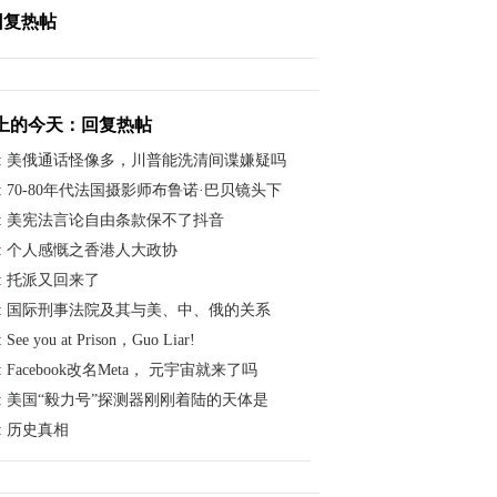
回复热帖
上的今天：回复热帖
:
美俄通话怪像多，川普能洗清间谍嫌疑吗
:
70-80年代法国摄影师布鲁诺·巴贝镜头下
:
美宪法言论自由条款保不了抖音
:
个人感慨之香港人大政协
:
托派又回来了
:
国际刑事法院及其与美、中、俄的关系
:
See you at Prison，Guo Liar!
:
Facebook改名Meta， 元宇宙就来了吗
:
美国“毅力号”探测器刚刚着陆的天体是
:
历史真相