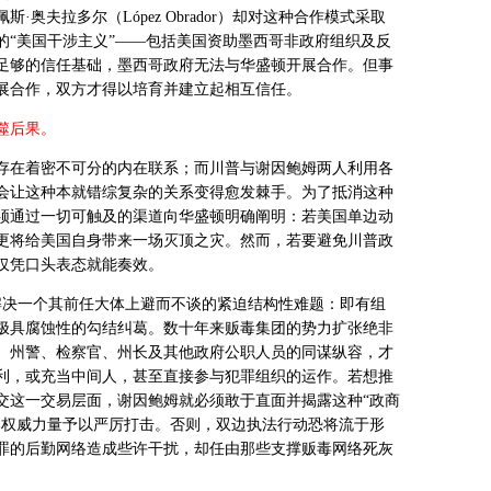
佩斯·奥夫拉多尔（
L
ó
pez Obrador
）却对这种合作模式采取
的“美国干涉主义”——包括美国资助墨西哥非政府组织及反
足够的信任基础，墨西哥政府无法与华盛顿开展合作。但事
展合作，双方才得以培育并建立起相互信任。
噬后果。
存在着密不可分的内在联系；而川普与谢因鲍姆两人利用各
会让这种本就错综复杂的关系变得愈发棘手。为了抵消这种
须通过一切可触及的渠道向华盛顿明确阐明：若美国单边动
更将给美国自身带来一场灭顶之灾。然而，若要避免川普政
仅凭口头表态就能奏效。
解决一个其前任大体上避而不谈的紧迫结构性难题：即有组
极具腐蚀性的勾结纠葛。数十年来贩毒集团的势力扩张绝非
、州警、检察官、州长及其他政府公职人员的同谋纵容，才
利，或充当中间人，甚至直接参与犯罪组织的运作。若想推
交这一交易层面，谢因鲍姆就必须敢于直面并揭露这种“政商
部权威力量予以严厉打击。否则，双边执法行动恐将流于形
罪的后勤网络造成些许干扰，却任由那些支撑贩毒网络死灰