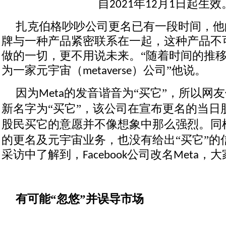
自
年
月
日起生效
2021
12
1
扎克伯格吵吵公司更名已有一段时间，他
牌与一种产品紧密联系在一起，这种产品不
做的一切，更不用说未来。
“随着时间的推
为一家元宇宙（
）公司”他说。
metaverse
因为
的发音谐音为“买它”，所以网
Meta
新名字为“买它”，该公司在宣布更名的当日
股民买它的意愿并不像想象中那么强烈。同
的更名及元宇宙业务，也没有给出“买它”的
采访中了解到，
公司改名
，大
Facebook
Meta
有可能
“忽悠”并误导市场