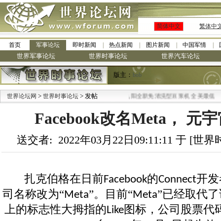
简体中文
繁体中
首页
军事论坛
即时新闻
热点新闻
图片新闻
中国军情
世界军事论坛
世界时事论坛
世界汽车论坛
版主：
bob
>
> 发帖
·
世界论坛网
世界时事论坛
九阳全新免清洗型豆浆机 全美最低
Facebook改名Meta， 
送交者: 2022年03月22日09:11:11 于 [
扎克伯格在日前
的
开发
Facebook
Connect
司名称改为“
”。目前“
”已经取代
Meta
Meta
上的标志性大拇指的
图标，公司股票代码
Like