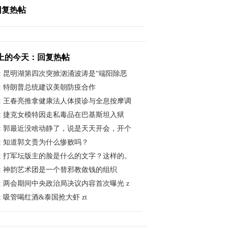
回复热帖
上的今天：回复热帖
:
昆明湖第四次突掀汹涌波涛是“端阳除恶
:
特朗普总统建议美朝防疫合作
:
王春亮推拿健康法人体摸诊与全息按摩调
:
捷克女模特因走私毒品在巴基斯坦入狱
:
郭最近没啥动静了，说是天天开会，开个
:
知道郭文贵为什么惨败吗？
:
打军坛版主的脸是什么的文字？这样的。
:
神韵艺术团是一个替邪教敛钱的组织
:
两会期间中央政治局决议内容首次曝光 z
:
吸管喝红酒&泰国抢大虾 zt