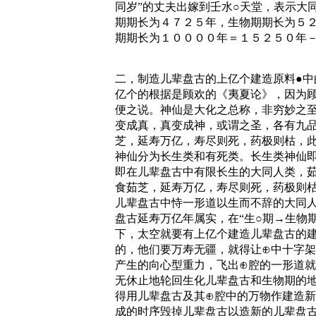
同岁”的丈夫出嫁到壬水○天堂，表示大
期期长为４７２５年，生物期期长为５２
期期长为１００００年＝１５２５０年
二，制造儿辈盘古的上亿个建造原料●中
亿个的根据是顾欢的《夷夏论》，因为顾
便之说。神仙是大化之总称，非穷妙之
变成真，真变成神，或谓之圣，各有九
芝，延寿万亿，寿尽则死，药极则枯，此
神仙分为长生类和有死类。长生类神仙
即在儿辈盘古中有限长生的大同人类，茹
食茹芝，延寿万亿，寿尽则死，药极则枯
儿辈盘古中恃一形道以生而不辞的大同
盘古延寿万亿年属实，在“生○期→生物
下，太空就要有上亿个建造儿辈盘古的建
的，他们要万寿无疆，就得让⊕中十字架
产生的向心型重力，飞出⊕腔的一形道就
无休止地轮回生化儿辈盘古和生物期的地
得用儿辈盘古及其⊕腔中的万物作建造新
成的时序毁掉儿辈盘古以造新的儿辈盘