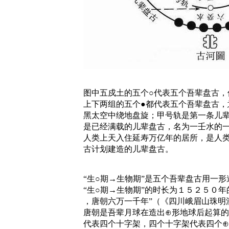
图中五戍土的五个○代表五个吾辈盘古，
上下两组的五个●都代表五个吾辈盘古，
黑太空中绕地盘旋；甲号轨是第一条儿辈
是已经满载的儿辈盘古，名为一壬水的一
人类上天入住延寿万亿年的居所，是人类
古计划建造的儿辈盘古。
“生○期→生物期”是五个吾辈盘古用一
“生○期→生物期”的时长为１５２５０
，唐朝六万一千年”（《四川峨眉山珠明
唐朝是吾辈月球在造出⊕形地球后起算
代表四个十字架，四个十字架代表四个⊕