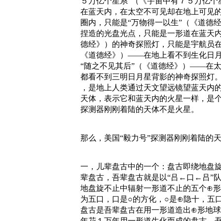
５万亿个星系”（《宇宙中有７５万亿个
在蓝天内，在太空不可见却在地上可见
圈内，只能是“万物得一以生”（《道德
捏造的光盘光点，只能是一形道在蓝天内
德经》）的神奇探照灯，只能是宇航员在
《道德经》）——在地上看不到生化日
“随之不见其后”（《道德经》）——在
都看不到三明日月星背影的神奇探照灯。
，是地上人类通过天文望远镜望蓝天内
天体，表示它和蓝天内的火星一样，是个
探测器刚刚着陆的天体不是火星。
那么，美国“毅力号”探测器刚刚着陆的
一，儿辈盘古中的一个：盘古即绕地盘
辈盘古，吾辈盘古就是以“吕←口←吕”
地盘旋不止中辐射一形道不止的五个⊕
为五口，口是○的方化，○是⊕隐十，五
盘古是吾辈盘古在用一形道造出⊕形地
年花１万年用一形道生化而成的盘古，