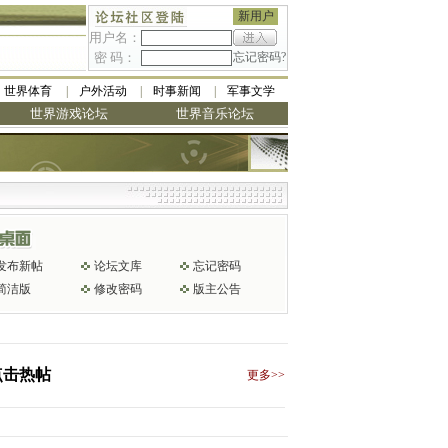
新用户
用户名：
密 码：
忘记密码?
世界体育
户外活动
时事新闻
军事文学
世界游戏论坛
世界音乐论坛
发布新帖
论坛文库
忘记密码
简洁版
修改密码
版主公告
点击热帖
更多>>