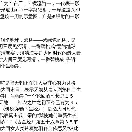
广为丶在厂，丶横流为一，一代表一形
一形道由⊕中十字架辐射，一形道道头即
盘旋一周的示意图，广是⊕辐射的一形
人间指地球，碧桃——碧绿色的桃，是
间三度见河清，一番碧桃成”意为地球
河清海宴，河清海宴是大同时代的最大景
“人间三度见河清，一番碧桃成”告诉
四个生物期。
年”是指天朝正在让人类齐心努力迎接
个大同末日，表示天朝从建立到第四个生
○期→生物期”一个轮回的时长是１５
天地——神农之世之初至今已有为４７
（《佛说弥勒下生经》）是指大同时代
代表真主或上帝的“我使她们重新生长
岁”（《古兰经》第五十六章第３５节
大同女人类带着她们各自依恋又“彼此