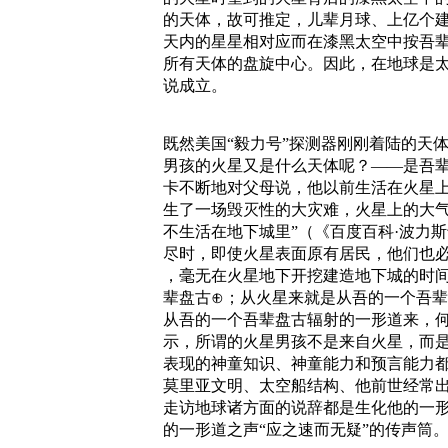
的天体，故可推定，儿辈月球、上亿个建
天内的星星相对应而在漆黑太空中按吾
所有天体的盘旋中心。因此，在地球是
说成立。
既然美国“毅力号”探测器刚刚着陆的天
男孩的火星又是什么天体呢？——是吾辈
卡不断地对父母说，他以前生活在火星
生了一场毁灭性的大灾难，火星上的大
不生活在地下城里”（《百度百科·波力
尽时，即使火星表面原有居民，他们也
，毫无在火星地下开挖建造地下城的时间
辈盘古⊕；从火星来就是从吾的一个吾
从吾的一个吾辈盘古辐射的一形道来，
示，所谓的火星男孩不是来自火星，而
表现的神童知识、神童能力和预言能力
莫里亚文明、太空船结构、他前世经常
走访地球诸方面的说辞都是生化他的一
的一形道之声“应之速而无疑”的传声筒