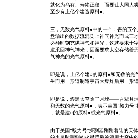
就化为乌有、寿终正寝；而要让大同人
至少有上亿个建造原料●。
三，无数光气原料●中的一个：吾的五个
盘输出的数据流混染上神气神光而成三
必须时刻充满神气和神光，这就要求十
道采回神气神光，因而要求太空存储着
气神光的光气原料●。
即是说，上亿个建○的原料●和无数的光
生而用一形道制造宇宙大爆炸后用一形
即是说，漆黑太空除了月球——吾辈月球
和无数的光气原料●，表示美国“毅力号
，就是建○的原料●或光气原料●。
由于美国“毅力号”探测器刚刚着陆的天
的火星时望到的火星背后的漆黑太空中