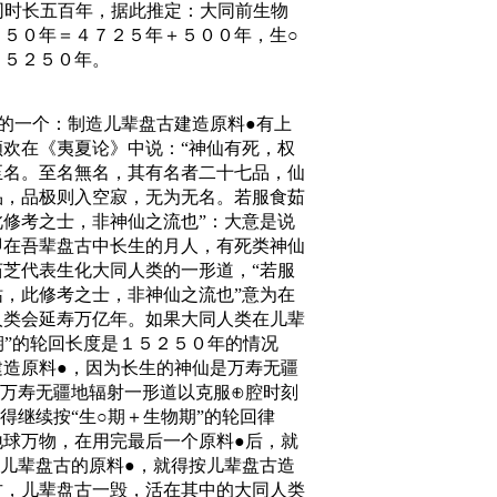
同时长五百年，据此推定：大同前生物
５０年＝４７２５年＋５００年，生○
－５２５０年。
的一个：制造儿辈盘古建造原料●有上
欢在《夷夏论》中说：“神仙有死，权
至名。至名無名，其有名者二十七品，仙
品，品极则入空寂，无为无名。若服食茹
修考之士，非神仙之流也”：大意是说
即在吾辈盘古中长生的月人，有死类神仙
芝代表生化大同人类的一形道，“若服
，此修考之士，非神仙之流也”意为在
人类会延寿万亿年。如果大同人类在儿辈
期”的轮回长度是１５２５０年的情况
造原料●，因为长生的神仙是万寿无疆
万寿无疆地辐射一形道以克服⊕腔时刻
得继续按“生○期＋生物期”的轮回律
球万物，在用完最后一个原料●后，就
儿辈盘古的原料●，就得按儿辈盘古造
古，儿辈盘古一毁，活在其中的大同人类