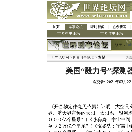
首页
军事论坛
即时新闻
热点新闻
世界军事论坛
世界时事论坛
版主：
bob
>
> 发帖
·
世界论坛网
世界时事论坛
九阳全新免清
美国“毅力号”探测
送交者: 2021年03月22
《开普勒定律毫无依据》证明：太空只
界、航天界宣称的太阳、太阳系、银河系
０００亿个星系”（《涨姿势：宇宙中到
至少２万亿个星系”（《涨姿势：宇宙中