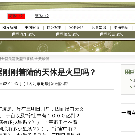
简体中文
繁体中文
图片新闻
中国军情
国际军事
军事评论
兵器知识
史海钩沉
世界汽车论坛
世界摄影论坛
世界股票论坛
洗型豆浆机 全美最低
器刚刚着陆的天体是火星吗？
日02:04:43 于 [世界时事论坛]
发送悄悄话
有漆黑、没有三明日月星，因而没有天文
一周
、宇宙以及“宇宙中有１０００亿到２
底有多少星系？》）、“宇宙里存在着
到底有多少星系？》）、“宇宙中有７