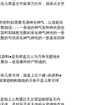
类在儿辈盘古中延寿万亿年，就表示太空
月腔时刻需要充满神光神气，让道剧光
才数据流——一形道的神气室和神光室也
字架时刻辐射无数的采化神气神光的一形
无数的可供采化神气神光的一形道采回神
气原料●是吾辈盘古人为万寿无疆地长
道聚合→改造爆炸碎尸而成的。
和儿辈月球，就是上亿个建○的原料●
”探测器刚刚着陆的天体不是儿辈月球
体是地上人类通过天文望远镜望蓝天内
的天体，是对应于蓝天内的火星绕地盘旋