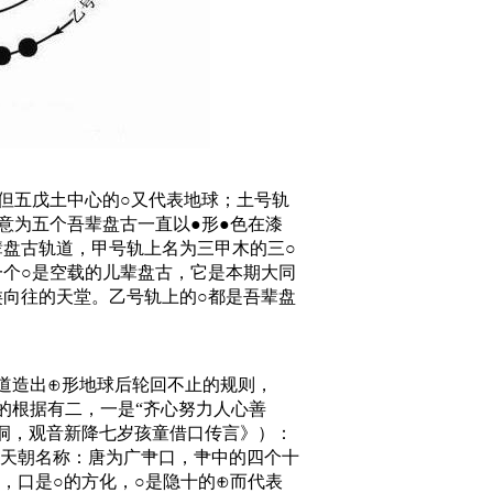
但五戊土中心的○又代表地球；土号轨
意为五个吾辈盘古一直以●形●色在漆
盘古轨道，甲号轨上名为三甲木的三○
个○是空载的儿辈盘古，它是本期大同
向往的天堂。乙号轨上的○都是吾辈盘
形道造出⊕形地球后轮回不止的规则，
年的根据有二，一是“齐心努力人心善
洞，观音新降七岁孩童借口传言》）：
的天朝名称：唐为广肀口，肀中的四个十
，口是○的方化，○是隐十的⊕而代表