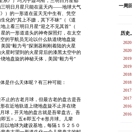
星系》）均为子虚乌有，三明日月星都
一周
的三明日月星只能在蓝天内——地球大气
经》）的一形道在蓝天无中生有、凭空
生化的“其上不皦，其下不昧”（《道
地上看三明日月星“迎之不见其首”（
月星的一形道道头的神奇探照灯，在太空
历史
太空的宇航员无论以什么轨道绕地盘旋
2020
美国“毅力号”探测器刚刚着陆的火星
2020
的火星时望到的火星背后的漆黑太空中的
绕地盘旋的神秘天体，美国“毅力号”
2019
2019
2018
天体是什么天体呢？有三种可能：
2018
2017
2017
旋不止的古老月球，但最古老的盘古是吾
队形在近地轨道上绕地盘旋不止并在绕
2016
形月球，开天地的盘古就是吾辈盘古。吾
2016
口即五○，五⊕即五个⊕形月球。儿辈
球后以地球为建设基地，每隔１５２５０
吾辈盘古用一形道生化一个儿辈盘古的时