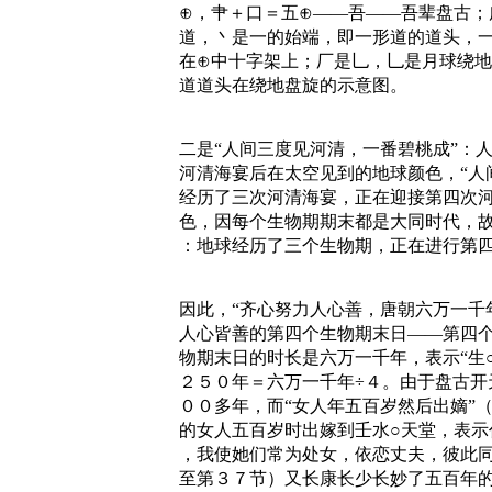
⊕，肀＋口＝五⊕——吾——吾辈盘古；
道，丶是一的始端，即一形道的道头，
在⊕中十字架上；厂是乚，乚是月球绕地
道道头在绕地盘旋的示意图。
二是“人间三度见河清，一番碧桃成”：
河清海宴后在太空见到的地球颜色，“人
经历了三次河清海宴，正在迎接第四次
色，因每个生物期期末都是大同时代，故
：地球经历了三个生物期，正在进行第
因此，“齐心努力人心善，唐朝六万一千
人心皆善的第四个生物期末日——第四
物期末日的时长是六万一千年，表示“生
２５０年＝六万一千年÷４。由于盘古开
００多年，而“女人年五百岁然后出嫡”
的女人五百岁时出嫁到壬水○天堂，表示
，我使她们常为处女，依恋丈夫，彼此同
至第３７节）又长康长少长妙了五百年的