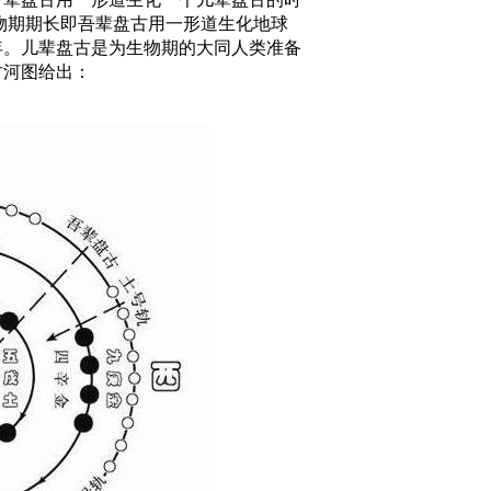
物期期长即吾辈盘古用一形道生化地球
年。儿辈盘古是为生物期的大同人类准备
古河图给出：