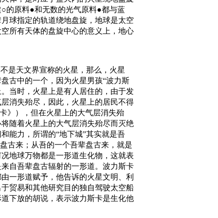
○的原料●和无数的光气原料●都与蓝
辈月球指定的轨道绕地盘旋，地球是太空
太空所有天体的盘旋中心的意义上，地心
体不是天文界宣称的火星，那么，火星
盘古中的一个，因为火星男孩“波力斯
上。当时，火星上是有人居住的，由于发
气层消失殆尽，因此，火星上的居民不得
斯卡》），但在火星上的大气层消失殆
必将随着火星上的大气层消失殆尽而灭绝
和能力，所谓的“地下城”其实就是吾
辈盘古来；从吾的一个吾辈盘古来，就是
何况地球万物都是一形道生化物，这就表
是来自吾辈盘古辐射的一形道。波力斯卡
都由一形道赋予，他告诉的火星文明、利
出于贸易和其他研究目的独自驾驶太空船
形道下放的胡说，表示波力斯卡是生化他
。