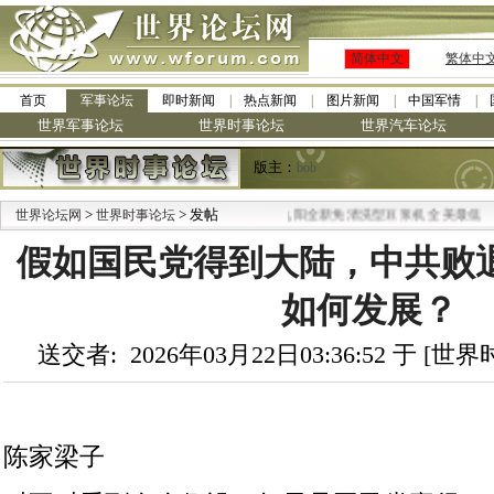
简体中文
繁体中
首页
军事论坛
即时新闻
热点新闻
图片新闻
中国军情
世界军事论坛
世界时事论坛
世界汽车论坛
版主：
bob
>
> 发帖
·
世界论坛网
世界时事论坛
九阳全新免清洗型豆浆机 全美最低
假如国民党得到大陆，中共败
如何发展？
送交者: 2026年03月22日03:36:52 于 [
陈家梁子