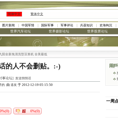
简体中文
繁体中文
图片新闻
中国军情
国际军事
军事评论
兵器知识
史海钩沉
世界汽车论坛
世界摄影论坛
世界股票论坛
全新免清洗型豆浆机 全美最低
话的人不会删贴。:-)
世界时事论坛]
发送悄悄话
由
于 2012-12-19 05:15:50
济的.
道友
一周
0%(0)
0%(0)