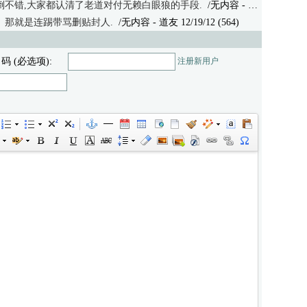
倒不错,大家都认清了老道对付无赖白眼狼的手段.
/无内容
- 道友 12/19/12 (511)
那就是连踢带骂删贴封人.
/无内容
- 道友 12/19/12 (564)
 码 (必选项):
注册新用户