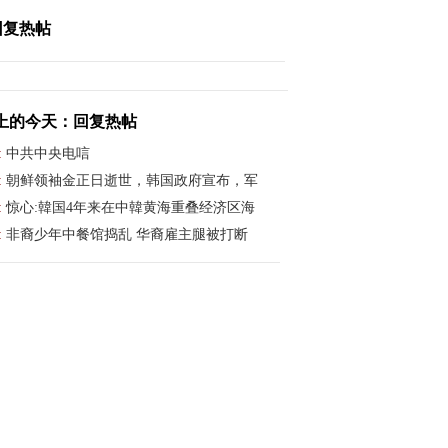
回复热帖
上的今天：回复热帖
:
中共中央电唁
:
朝鲜领袖金正日逝世，韩国政府宣布，军
:
惊心:韓国4年来在中韓黄海重叠经济区海
友 12/19/12 (532)
:
非裔少年中餐馆捣乱 华裔雇主腿被打断
内容
- 道友 12/19/12 (602)
- 道友 12/19/12 (581)
内容
- 道友 12/19/12 (573)
- 道友 12/19/12 (534)