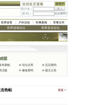
新用户
用户名：
密 码：
忘记密码?
世界体育
户外活动
时事新闻
军事文学
世界游戏论坛
世界音乐论坛
发布新帖
论坛文库
忘记密码
简洁版
修改密码
版主公告
点击热帖
更多>>