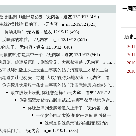
一周
板,删贴封ID全部是必要
/无内容 - 道友 12/19/12 (459)
版主就达到我的目的了。
/无内容
- n_m 12/19/12 (521)
一.你幼儿啊?
/无内容
- 道友 12/19/12 (496)
历史
。反映你的本质。
/无内容
- n_m 12/19/12 (551)
2011
的坛子.
/无内容
- 道友 12/19/12 (640)
无赖被封,你是其中一个.
/无内容
- 道友 12/19/12 (561)
2011
的原则。你违反原则，删除异见。大家都清楚
/无内容
- n_m 12/19/12 (541)
2010
己可以爬到版主头上发歪曲事实的贴子污蔑版主才是民主自由
/无内容
- 道
2010
为老道要让他骑头上才是"大度"的,你妈地发疯.
/无内容
- 道友 12/19/12 (528)
你连续几天发数十条歪曲事实的贴子攻击老道,现在你那些垃圾都还
/无
放在股坛上没删,你还想怎样?
/无内容
- 道友 12/19/12 (537)
你到隔壁发贴攻击版主试试.在哪里都早就把你这不识好歹的白眼狼
你还放肆到要爬老道头上来了.
/无内容
- 道友 12/19/12 (542)
一个贪心的老太婆,想贪得更多,最后是一无所有.
/无
这就是你这条无耻的白眼狼应得的下场.
/无内容
认清我们了。
/无内容
- n_m 12/19/12 (563)