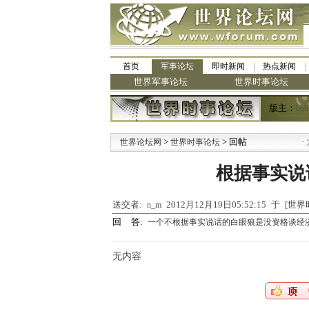
首页
军事论坛
即时新闻
热点新闻
世界军事论坛
世界时事论坛
版主：
bob
>
> 回帖
·
世界论坛网
世界时事论坛
九阳
根据事实说
送交者:
2012月12月19日05:52:15 于 [
n_m
回 答:
一个不根据事实说话的白眼狼是没资格谈经
无内容