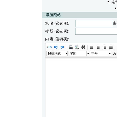
这
笔 名 (必选项):
密
标 题 (必选项):
内 容 (选填项):
段落格式
字体
字号