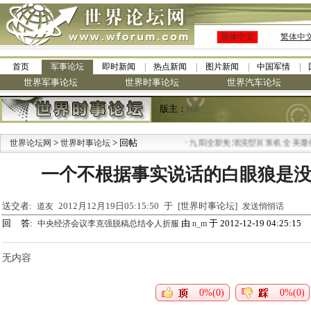
简体中文
繁体中
首页
军事论坛
即时新闻
热点新闻
图片新闻
中国军情
世界军事论坛
世界时事论坛
世界汽车论坛
版主：
bob
>
> 回帖
·
世界论坛网
世界时事论坛
九阳全新免清洗型豆浆机 全美最低
一个不根据事实说话的白眼狼是没
送交者:
2012月12月19日05:15:50 于 [世界时事论坛]
道友
发送悄悄话
回 答:
由
于 2012-12-19 04:25:15
中央经济会议李克强脱稿总结令人折服
n_m
无内容
0%(0)
0%(0)