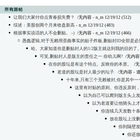
让我们大家付你点青春损失费？
/无内容 - n_m 12/19/12 (512)
综述：美股创两个月来收盘新高
- n_m 12/19/12 (483)
根据事实说话的人不会删贴。:-)
/无内容 - n_m 12/19/12 (466)
愚蠢逻辑,对于无赖用歪曲事实的贴子炸板,删贴封ID全部是必
哈。大家知道你是删贴封人的1/2版主就达到我的目的了
可笑,删贴封人是版主的责任之一.你幼儿啊?
/无内容
在你的股坛是有这个特点。反映你的本质。
/无
老道的股坛是封人最少的坛子.
/无内容
- 道
十年来,只有三个无赖被封,你是其中一
这里有封贴的原则。你违反原则
以为自己可以爬到版主头上发歪
以为老道要让他骑头上才是
你连续几天发数十条歪曲
放在股坛上没删
你到隔壁发贴攻
你还放