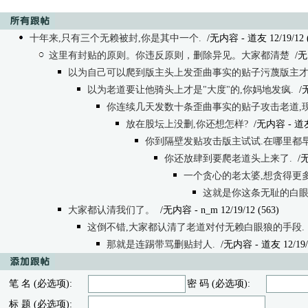
十年来,只有三个无赖被封,你是其中一个.
/无内容 - 道友 12/19/12 (
这里有封贴的原则。你违反原则，删除异见。大家都清楚
/无
以为自己可以爬到版主头上发歪曲事实的贴子污蔑版主
以为老道要让他骑头上才是"大度"的,你妈地发疯.
/
你连续几天发数十条歪曲事实的贴子攻击老道,
放在股坛上没删,你还想怎样?
/无内容
- 道友
你到隔壁发贴攻击版主试试.在哪里都
你还放肆到要爬老道头上来了.
/
一个贪心的老太婆,想贪得更多
这就是你这条无耻的白眼
大家都认清我们了。
/无内容
- n_m 12/19/12 (563)
这倒不错,大家都认清了老道对付无赖白眼狼的手段.
那就是连踢带骂删贴封人.
/无内容
- 道友 12/19/
笔 名 (必选项):
密 码 (必选项):
标 题 (必选项):