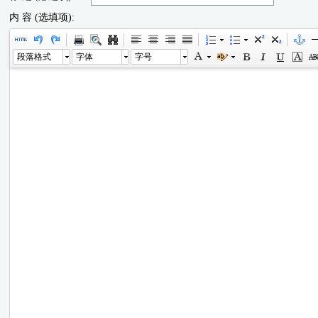
内 容 (选填项):
段落格式
字体
字号