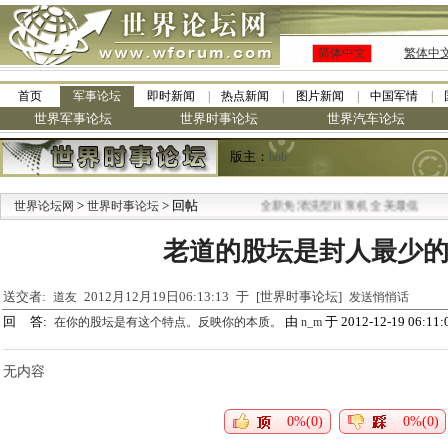
简体中文
繁体中
首页
军事论坛
即时新闻
热点新闻
图片新闻
中国军情
世界军事论坛
世界时事论坛
世界汽车论坛
版主：
bob
>
> 回帖
·
世界论坛网
世界时事论坛
九阳全新免清洗型豆浆机 全美最低
老道的股坛是封人最少的
送交者:
2012月12月19日06:13:13 于 [世界时事论坛]
道友
发送悄悄话
回 答:
由
于 2012-12-19 06:11:
在你的股坛是有这个特点。反映你的本质。
n_m
无内容
0%(0)
0%(0)