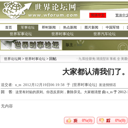
简体中文
繁体中
首页
军事论坛
即时新闻
热点新闻
图片新闻
中国军情
世界军事论坛
世界时事论坛
世界汽车论坛
版主：
bob
>
> 回帖
·
世界论坛网
世界时事论坛
九阳全新免清洗型豆浆机 全美最低
大家都认清我们了
送交者:
2012月12月19日06:19:58 于 [世界时事论坛]
n_m
发送悄悄话
回 答:
由
于 2012-1
这里有封贴的原则。你违反原则，删除异见。大家都清楚
n_m
无内容
0%(0)
0%(0)