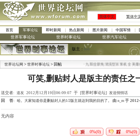
简体中文
繁体中
首页
军事论坛
即时新闻
热点新闻
图片新闻
中国军情
世界军事论坛
世界时事论坛
世界汽车论坛
版主：
bob
>
> 回帖
·
世界论坛网
世界时事论坛
九阳全新免清洗型豆浆机 全美最低
可笑,删贴封人是版主的责任之一
送交者:
2012月12月19日06:09:07 于 [世界时事论坛]
道友
发送悄悄话
回 答:
由
于 2012-
哈。大家知道你是删贴封人的1/2版主就达到我的目的了。
n_m
无内容
0%(0)
0%(0)