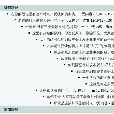
在你的股坛是有这个特点。反映你的本质。
/无内容 - n_m 12/19/12
老道的股坛是封人最少的坛子.
/无内容
- 道友 12/19/12 (639)
十年来,只有三个无赖被封,你是其中一个.
/无内容
- 道友 1
这里有封贴的原则。你违反原则，删除异见。大家
以为自己可以爬到版主头上发歪曲事实的贴子
以为老道要让他骑头上才是"大度"的,你妈地
你连续几天发数十条歪曲事实的贴子攻
放在股坛上没删,你还想怎样?
/无
你到隔壁发贴攻击版主试试.在
你还放肆到要爬老道头上
一个贪心的老太婆,
这就是你这条无
大家都认清我们了。
/无内容
- n_m 12/19/12 (5
这倒不错,大家都认清了老道对付无赖白眼狼
那就是连踢带骂删贴封人.
/无内容
- 道