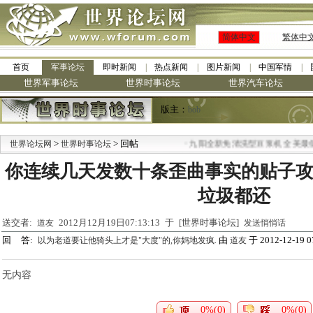
简体中文
繁体中
首页
军事论坛
即时新闻
热点新闻
图片新闻
中国军情
世界军事论坛
世界时事论坛
世界汽车论坛
版主：
bob
>
> 回帖
·
世界论坛网
世界时事论坛
九阳全新免清洗型豆浆机 全美最低
你连续几天发数十条歪曲事实的贴子攻
垃圾都还
送交者:
2012月12月19日07:13:13 于 [世界时事论坛]
道友
发送悄悄话
回 答:
由
于 2012-12-19 0
以为老道要让他骑头上才是"大度"的,你妈地发疯.
道友
无内容
0%(0)
0%(0)