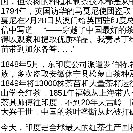
国，但茶树的种植和制茶技术都是从
1794年，英国访华的马戛尼使团盗
戛尼在2月28日从澳门给英国驻印度
信中写道： “——穿越了中国最好的
得以观察和提取优质样品。我责承丁
苗带到加尔各答……”
1848年5月，东印度公司派遣罗伯特
族，多次盗取安徽休宁县松萝山茶种
1849年将13000株茶苗和大量茶籽
山学会红茶，1851年福钱从上海带
茶具师傅往印度，不到20年大吉岭、
大兴于世，中国的茶叶垄断从此被打
今天，印度是全球最大的红茶生产国