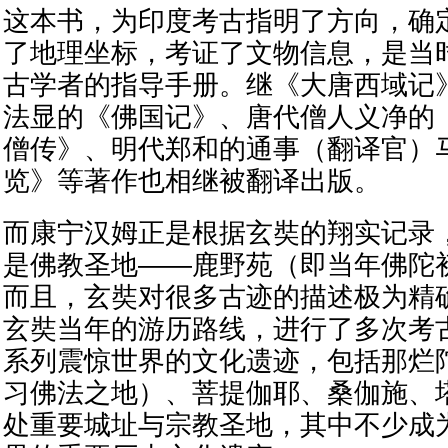
这本书，为印度考古指明了方向，确
了地理坐标，考证了文物信息，是当
古学者的指导手册。继《大唐西域记
法显的《佛国记》、唐代僧人义净的
僧传》、明代郑和的通事（翻译官）
览》等著作也相继被翻译出版。
而康宁汉姆正是根据玄奘的翔实记录
是佛教圣地——鹿野苑（即当年佛陀
而且，玄奘对很多古迹的描述极为精
玄奘当年的游历路线，进行了多次考
系列震惊世界的文化遗迹，包括那烂
习佛法之地）、菩提伽耶、桑伽施、
处重要城址与宗教圣地，其中不少成