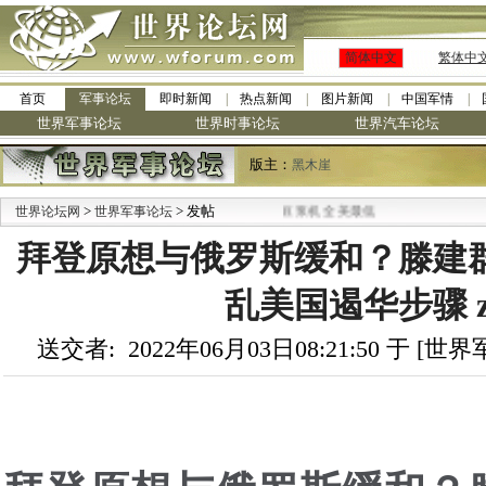
简体中文
繁体中
首页
军事论坛
即时新闻
热点新闻
图片新闻
中国军情
世界军事论坛
世界时事论坛
世界汽车论坛
版主：
黑木崖
>
·
> 发帖
世界论坛网
世界军事论坛
九阳全新免清洗型豆浆机 全美最低
拜登原想与俄罗斯缓和？滕建
乱美国遏华步骤 z
送交者: 2022年06月03日08:21:50 于 [