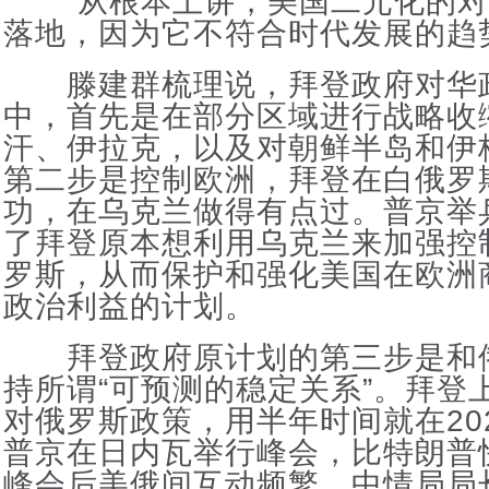
“从根本上讲，美国二元化的对
落地，因为它不符合时代发展的趋
滕建群梳理说，拜登政府对华
中，首先是在部分区域进行战略收
汗、伊拉克，以及对朝鲜半岛和伊
第二步是控制欧洲，拜登在白俄罗斯
功，在乌克兰做得有点过。普京举
了拜登原本想利用乌克兰来加强控
罗斯，从而保护和强化美国在欧洲
政治利益的计划。
拜登政府原计划的第三步是和
持所谓“可预测的稳定关系”。拜登
对俄罗斯政策，用半年时间就在202
普京在日内瓦举行峰会，比特朗普
峰会后美俄间互动频繁，中情局局