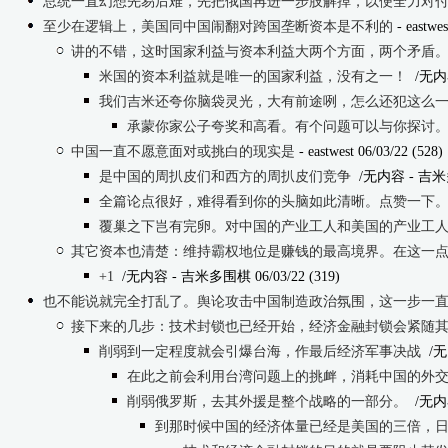
总统一直幻想先易后难，先把俄国再进一步肢解掉，以便全力对付中国，可惜在这个世界
至少在逻辑上，美国同中国闹翻对跨国垄断资本是不利的
- eastwes
讲的不错，这时国家利益与资本利益大两个方面，两个矛盾。是对立，还是
米国的资本利益就是唯一的国家利益，没有之一！
/无内
我们吉米还夸你脑袋灵光，大有前途咧，怎么还犯这么
承蒙你家公子夸奖和高看。有个问题可以与你探讨
中国一直不愿意面对或挑白的现实是
- eastwest 06/03/22 (528)
是中国的周扒皮们和西方的周扒皮们竞争
/无内容
- 吉米多
全篇论点很好，难得看到你的头脑如此清晰。点赞一下。提出一点建议，并不是
覆巢之下岂有完卵。对中国的产业工人和美国的产业工
其它资本也清楚：维持霸权地位是赚钱的最高境界。在这一
+1
/无内容
- 吉米多围棋 06/03/22 (319)
也不能说就完全打乱了。舆论攻击中国制造政治氛围，这一步一
接下来的几步：技术封锁也已经开始，经济金融封锁会紧随
削弱到一定程度就会引爆台海，作最后经济军事决战
/无
在此之前会利用台湾问题上的挑衅，消耗中国的外
削弱俄罗斯，去其外援是整个战略的一部分。
/无内
到那时候中国的经济体量已经是美国的三倍，