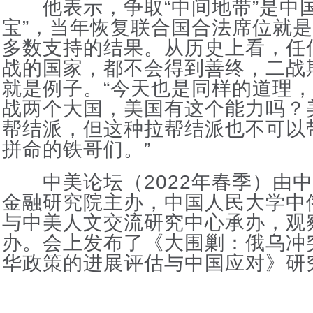
他表示，争取“中间地带”是中国
宝”，当年恢复联合国合法席位就
多数支持的结果。从历史上看，任
战的国家，都不会得到善终，二战
就是例子。“今天也是同样的道理
战两个大国，美国有这个能力吗？
帮结派，但这种拉帮结派也不可以
拼命的铁哥们。”
中美论坛（2022年春季）由中
金融研究院主办，中国人民大学中
与中美人文交流研究中心承办，观
办。会上发布了《大围剿：俄乌冲
华政策的进展评估与中国应对》研