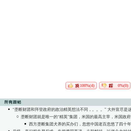
100%(4)
0%(0)
“垄断财团和拜登政府的政治精英想法不同，。。。” 大外宣尽是
垄断财团就是唯一的“精英”集团，米国的最高主宰，米国政府和政客必须全心全意地为他们服务，100%
西方垄断集团犬养的买办们，忽悠中国老百忽悠了四十年，就会说