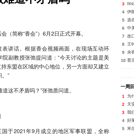
3
0
4
伊
5
选
6
中
会（简称“香会”）6月2日正式开幕。
7
改
8
王
发表讲话。根据香会视频画面，在现场互动环
9
央
学院副教授张弛提问道：“今天讨论的主题是美
10
普
支持东盟在区域的中心地位，另一方面却又建立
织。”
一周
难道这不矛盾吗？”张弛质问道。
1
为
2
天
3
我
图
4
好
5
米
三国于2021年9月成立的地区军事联盟，全称