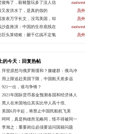
度後悔了，殺豬盤玩多了沒人信
eastwest
煌又发洪水了，是真的假的
员外
国发表万字长文，没骂美国，却
员外
战沙盘推演：中国的生存底线在
eastwest
美巨头算错账：砸千亿搞不定氢
员外
上的今天：回复热帖
:
拜登原想与俄罗斯缓和？滕建群：俄乌冲
:
用上限追赶美国下限，中国航天差多远
:
921一出，谁与争锋？
:
2021年国际货币基金预测各国和经济体人
:
黑人在米国地位其实比华人高十倍,
:
美国6月中起，将禁止中国民航机飞美
:
呵呵，真是狗雄所见略同，怪不得被同一
:
李旭之：重要岗位必须要追问国籍问题