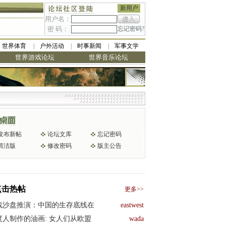
新用户
用户名：
密 码：
忘记密码?
世界体育
户外活动
时事新闻
军事文学
世界游戏论坛
世界音乐论坛
发布新帖
论坛文库
忘记密码
简洁版
修改密码
版主公告
点击热帖
更多>>
战沙盘推演：中国的生存底线在
eastwest
度人制作的油画: 女人们从欧盟
wada