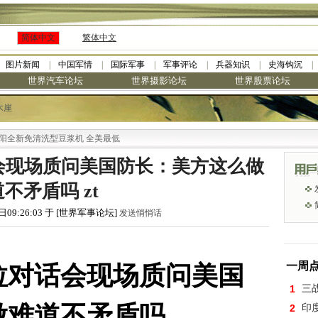
简体中文
繁体中文
图片新闻
中国军情
国际军事
军事评论
兵器知识
史海钩沉
世界汽车论坛
世界摄影论坛
世界股票论坛
木崖
清洗型豆浆机 全美最低
会现场质问美国防长：美方这么做
不矛盾吗 zt
日09:26:03 于 [世界军事论坛]
发送悄悄话
拉对话会现场质问美国
一周
1
三
做难道不矛盾吗
2
印