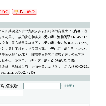
0%(0)
0%(0)
面企图其实是要求中方默认其以台制华的合理性
/无内容
- 渔樵闲话 06/04/23 (237)
方有与美方一战的决心和实力
/无内容
- 渔樵闲话 06/04/23 (201)
也没有，双方就是这样耗下去
/无内容
- 老六路 06/03/23 (239)
变好，又打不起来，把美国拖死。
/无内容
- 老六路 06/03/23 (214)
休想在此伟大！随着美国政客的继续胡来，资本等不及了。与其耗死，不如
太猛会焦，吃不了。
/无内容
- 老六路 06/03/23 (215)
三级跳，从解放台湾，进而中美共治世界，
- 老六路 06/03/23 (274)
 zebraman 06/03/23 (246)
 码 (必选项):
注册新用户