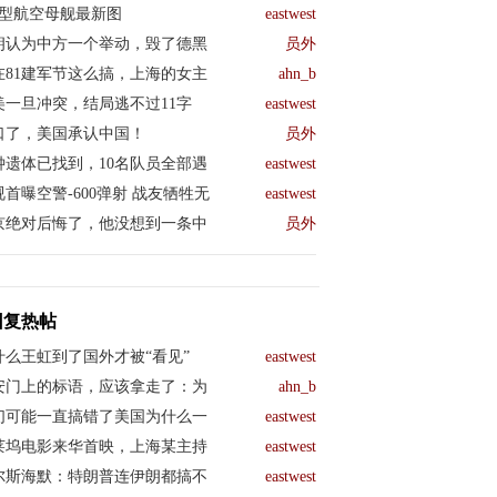
04型航空母舰最新图
eastwest
朗认为中方一个举动，毁了德黑
员外
在81建军节这么搞，上海的女主
ahn_b
美一旦冲突，结局逃不过11字
eastwest
口了，美国承认中国！
员外
钟遗体已找到，10名队员全部遇
eastwest
视首曝空警-600弹射 战友牺牲无
eastwest
京绝对后悔了，他没想到一条中
员外
回复热帖
什么王虹到了国外才被“看见”
eastwest
安门上的标语，应该拿走了：为
ahn_b
们可能一直搞错了美国为什么一
eastwest
莱坞电影来华首映，上海某主持
eastwest
尔斯海默：特朗普连伊朗都搞不
eastwest