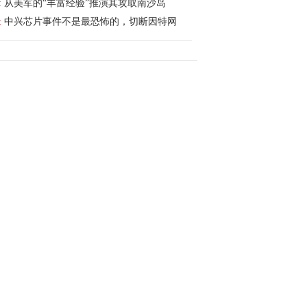
:
从美军的“丰富经验”推演其攻取南沙岛
:
中兴芯片事件不是最恐怖的，切断因特网