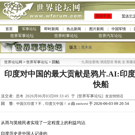
简体中文
繁体中
首页
军事论坛
即时新闻
热点新闻
图片新闻
中国军情
世界军事论坛
世界时事论坛
世界汽车论坛
版主：
黑木崖
>
> 回帖
·
世界论坛网
世界军事论坛
九阳全新免清洗型豆浆机 全美最低
印度对中国的最大贡献是鸦片.AI:印
快船
送交者:
2026月06月03日09:33:45 于 [世界军事论坛]
思考
发送悄悄话
回 答:
由
于 2026-06-03 09:20:54
中国欠印度？不，印度欠中国！ zt
eastwest
从而与英殖民者实现了一定程度上的利益均沾.
印度历史是中国人记录的