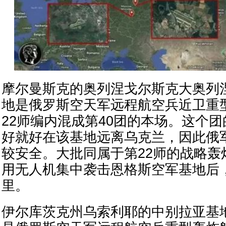
摩尔曼斯克的奥列涅戈尔斯克大奥列
地是俄罗斯空天军远程航空兵近卫重
22师编内混成第40团的本场。这个
好就好在该基地远离乌克兰，因此俄
较安全。大批同属于第22师的战略轰
用无人机集中袭击恩格斯空军基地后
里。
伊尔库茨克州乌索利耶的中别拉亚基