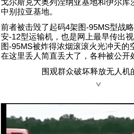
戈尔斯克大奥列涅纳亚基地和伊尔库
中别拉亚基地。
前者被击毁了起码4架图-95MS型战
安-12型运输机，也是网上最早传出
图-95MS被炸得浓烟滚滚火光冲天
在这里丢人简直丢大了，各种被公开
围观群众破坏释放无人机