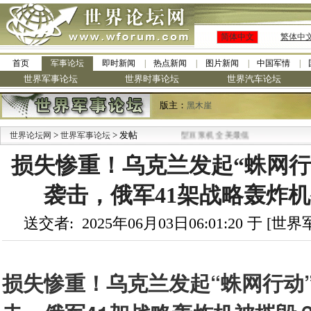
简体中文
繁体中
首页
军事论坛
即时新闻
热点新闻
图片新闻
中国军情
世界军事论坛
世界时事论坛
世界汽车论坛
版主：
黑木崖
>
> 发帖
世界论坛网
世界军事论坛
损失惨重！乌克兰发起“蛛网行
袭击，俄军41架战略轰炸机被
送交者: 2025年06月03日06:01:20 于 [
损失惨重！乌克兰发起“蛛网行动”