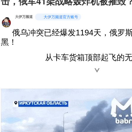
击，俄军41架战略轰炸机被摧毁
大伊万频道
大伊万频道官方账号
俄乌冲突已经爆发1194天，俄罗
黑！
从卡车货箱顶部起飞的