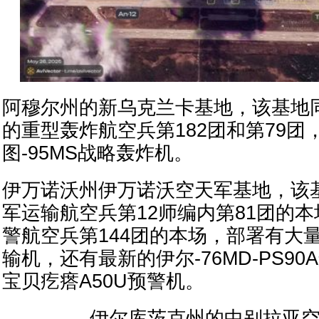
阿穆尔州的新乌克兰卡基地，该基地同
的重型轰炸航空兵第182团和第79团
图-95MS战略轰炸机。
伊万诺沃州伊万诺沃空天军基地，该
军运输航空兵第12师编内第81团的
警航空兵第144团的本场，部署有大量
输机，还有最新的伊尔-76MD-PS9
宝贝疙瘩A50U预警机。
伊尔库茨克州的中别拉亚