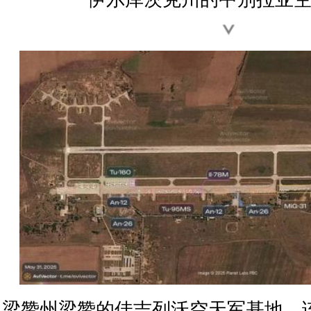
梁赞州梁赞的佳吉列沃空天军基地，