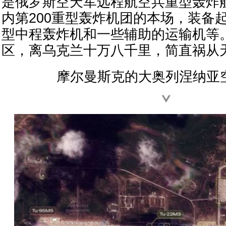
是俄罗斯空天军远程航空兵重型轰炸航
内第200重型轰炸机团的本场，装备起码
型中程轰炸机和一些辅助的运输机等
区，离乌克兰十万八千里，简直祸从
摩尔曼斯克的大奥列涅纳亚