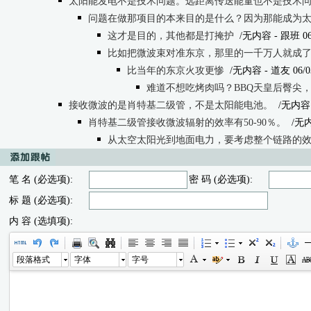
太阳能发电不是技术问题。远距离传送能量也不是技术
问题在做那项目的本来目的是什么？因为那能成为
这才是目的，其他都是打掩护
/无内容
- 跟班 06/
比如把微波束对准东京，那里的一千万人就成
比当年的东京火攻更惨
/无内容
- 道友 06/03
难道不想吃烤肉吗？BBQ天皇后臀尖
接收微波的是肖特基二级管，不是太阳能电池。
/无内容
肖特基二级管接收微波辐射的效率有50-90％。
/无
从太空太阳光到地面电力，要考虑整个链路的
笔 名 (必选项):
密 码 (必选项):
标 题 (必选项):
内 容 (选填项):
段落格式
字体
字号