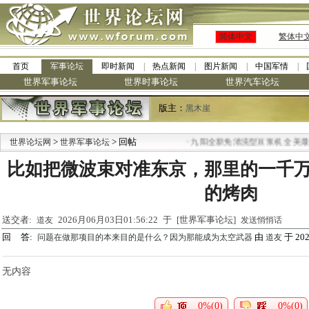
简体中文
繁体中
首页
军事论坛
即时新闻
热点新闻
图片新闻
中国军情
世界军事论坛
世界时事论坛
世界汽车论坛
版主：
黑木崖
>
> 回帖
·
世界论坛网
世界军事论坛
九阳全新免清洗型豆浆机 全美最低
比如把微波束对准东京，那里的一千
的烤肉
送交者:
2026月06月03日01:56:22 于 [世界军事论坛]
道友
发送悄悄话
回 答:
由
于 2026
问题在做那项目的本来目的是什么？因为那能成为太空武器
道友
无内容
0%(0)
0%(0)