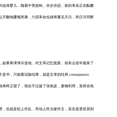
和连体婴儿，随着中美脱钩，亦步亦趋，新的革命正在酝酿
起天翻地覆慨而康，六四革命也就将重见天日，和日月同辉
，如果再津津乐道地，对文革记忆犹新，就有点老年痴呆了
，只能看试验结果，就是文革的结局 consequences
就寿终正寝了，现在不过披了张画皮，废物利用，发挥余热
理，也就是犯上作乱，劳动人民当家作主，其实是普世原则