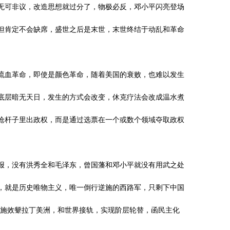
无可非议，改造思想就过分了，物极必反，邓小平闪亮登场
但肯定不会缺席，盛世之后是末世，末世终结于动乱和革命
流血革命，即使是颜色革命，随着美国的衰败，也难以发生
底层暗无天日，发生的方式会改变，休克疗法会改成温水煮
枪杆子里出政权，而是通过选票在一个或数个领域夺取政权
报，没有洪秀全和毛泽东，曾国藩和邓小平就没有用武之处
，就是历史唯物主义，唯一倒行逆施的西路军，只剩下中国
快将东施效颦拉丁美洲，和世界接轨，实现阶层轮替，函民主化