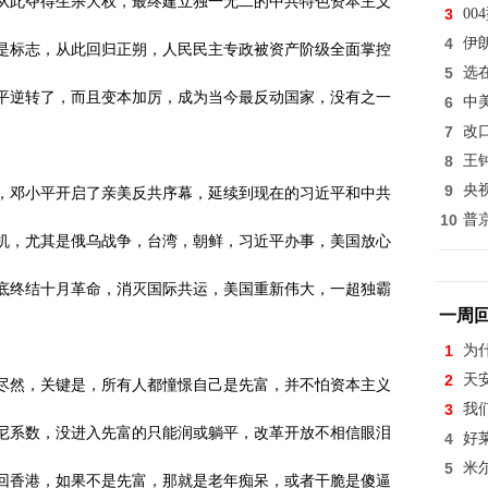
从此夺得生杀大权，最终建立独一无二的中共特色资本主义
3
0
4
伊
是标志，从此回归正朔，人民民主专政被资产阶级全面掌控
5
选
平逆转了，而且变本加厉，成为当今最反动国家，没有之一
6
中
7
改
8
王
9
央
，邓小平开启了亲美反共序幕，延续到现在的习近平和中共
10
普
机，尤其是俄乌战争，台湾，朝鲜，习近平办事，美国放心
底终结十月革命，消灭国际共运，美国重新伟大，一超独霸
一周
1
为
2
天
尽然，关键是，所有人都憧憬自己是先富，并不怕资本主义
3
我
尼系数，没进入先富的只能润或躺平，改革开放不相信眼泪
4
好
5
米
回香港，如果不是先富，那就是老年痴呆，或者干脆是傻逼