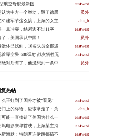
04型航空母舰最新图
eastwest
朗认为中方一个举动，毁了德黑
员外
在81建军节这么搞，上海的女主
ahn_b
美一旦冲突，结局逃不过11字
eastwest
口了，美国承认中国！
员外
钟遗体已找到，10名队员全部遇
eastwest
视首曝空警-600弹射 战友牺牲无
eastwest
京绝对后悔了，他没想到一条中
员外
回复热帖
什么王虹到了国外才被“看见”
eastwest
安门上的标语，应该拿走了：为
ahn_b
们可能一直搞错了美国为什么一
eastwest
莱坞电影来华首映，上海某主持
eastwest
尔斯海默：特朗普连伊朗都搞不
eastwest