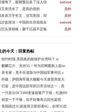
度後悔了，殺豬盤玩多了沒人信
eastwest
煌又发洪水了，是真的假的
员外
国发表万字长文，没骂美国，却
员外
战沙盘推演：中国的生存底线在
eastwest
美巨头算错账：砸千亿搞不定氢
员外
上的今天：回复热帖
:
纽约时报 美国真的能保护台湾吗？ zt
:
麒麟芯片、支持5G！华为官网重新上架no
:
美专家：美不应冒险与中国搞军事对抗 z
:
外媒：伊朗海军最大舰艇今天凌晨突发大
:
打架，是中国边防军的日常活动之一，其
:
一汽首台DCT400变速箱量产下线：红旗H9
:
祝贺一下干嚎，似乎好像有点回光返照
:
美国跳过5G直接用卫星部署6G，全球5G悲