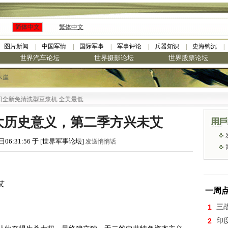
简体中文
繁体中文
图片新闻
中国军情
国际军事
军事评论
兵器知识
史海钩沉
世界汽车论坛
世界摄影论坛
世界股票论坛
木崖
洗型豆浆机 全美最低
大历史意义，第二季方兴未艾
日06:31:56 于 [世界军事论坛]
发送悄悄话
艾
一周
1
三
2
印