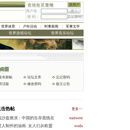
新用户
用户名：
密 码：
忘记密码?
世界体育
户外活动
时事新闻
军事文学
世界游戏论坛
世界音乐论坛
发布新帖
论坛文库
忘记密码
简洁版
修改密码
版主公告
点击热帖
更多>>
战沙盘推演：中国的生存底线在
eastwest
度人制作的油画: 女人们从欧盟
wada