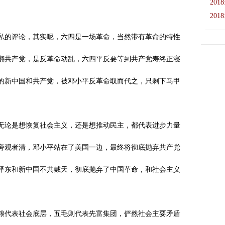
2018
2018
私的评论，其实呢，六四是一场革命，当然带有革命的特性
翻共产党，是反革命动乱，六四平反要等到共产党寿终正寝
的新中国和共产党，被邓小平反革命取而代之，只剩下马甲
无论是想恢复社会主义，还是想推动民主，都代表进步力量
旁观者清，邓小平站在了美国一边，最终将彻底抛弃共产党
泽东和新中国不共戴天，彻底抛弃了中国革命，和社会主义
粮代表社会底层，五毛则代表先富集团，俨然社会主要矛盾