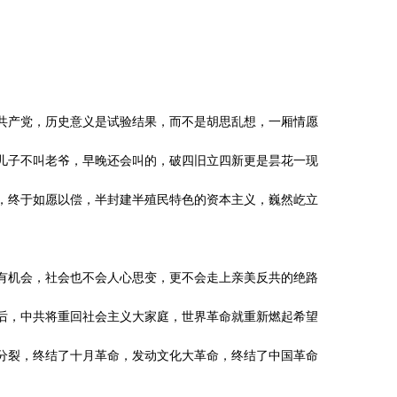
共产党，历史意义是试验结果，而不是胡思乱想，一厢情愿
儿子不叫老爷，早晚还会叫的，破四旧立四新更是昙花一现
，终于如愿以偿，半封建半殖民特色的资本主义，巍然屹立
有机会，社会也不会人心思变，更不会走上亲美反共的绝路
后，中共将重回社会主义大家庭，世界革命就重新燃起希望
分裂，终结了十月革命，发动文化大革命，终结了中国革命