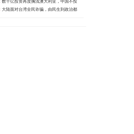
:
数十亿投资再度搁浅澳大利亚，中国不投
:
大陆面对台湾全民诈骗，由民生到政治都