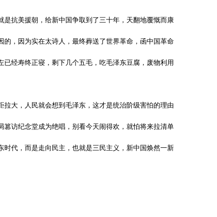
就是抗美援朝，给新中国争取到了三十年，天翻地覆慨而康
因的，因为实在太诗人，最终葬送了世界革命，函中国革命
左已经寿终正寝，剩下几个五毛，吃毛泽东豆腐，废物利用
距拉大，人民就会想到毛泽东，这才是统治阶级害怕的理由
局篡访纪念堂成为绝唱，别看今天闹得欢，就怕将来拉清单
东时代，而是走向民主，也就是三民主义，新中国焕然一新