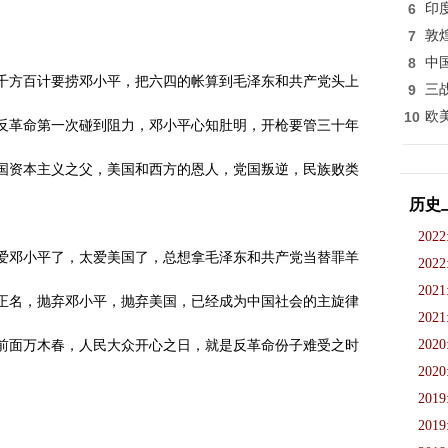
6
印
7
敦
8
中
千方百计要捞邓小平，把六四的帐算到毛泽东和共产党头上
9
三
10
欧
反革命第一次碰到阻力，邓小平心知肚明，开枪要管三十年
国资本主义之父，美国和西方的恩人，党国叛逆，民族败类
历史
2022
爱邓小平了，太爱美国了，总想拿毛泽东和共产党当替罪羊
2022
2021
正名，抛弃邓小平，抛弃美国，已经成为中国社会的主旋律
2021
2020
前面万木春，人民大众开心之日，就是反革命份子难受之时
2020
2019
2019