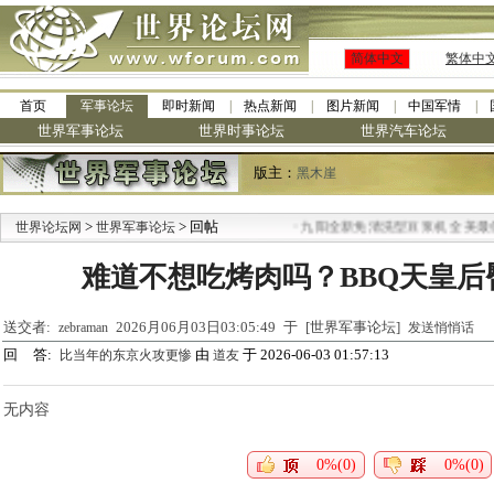
简体中文
繁体中
首页
军事论坛
即时新闻
热点新闻
图片新闻
中国军情
世界军事论坛
世界时事论坛
世界汽车论坛
版主：
黑木崖
>
> 回帖
·
世界论坛网
世界军事论坛
九阳全新免清洗型豆浆机 全美最低
难道不想吃烤肉吗？BBQ天皇后
送交者:
2026月06月03日03:05:49 于 [世界军事论坛]
zebraman
发送悄悄话
回 答:
由
于 2026-06-03 01:57:13
比当年的东京火攻更惨
道友
无内容
0%(0)
0%(0)