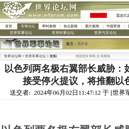
简体中文
繁体中
首页
军事论坛
即时新闻
热点新闻
图片新闻
中国军情
世界军事论坛
世界时事论坛
世界汽车论坛
版主：
黑木崖
>
·
> 发帖
世界论坛网
世界军事论坛
九阳全新免清洗型豆浆机 全美最低
以色列两名极右翼部长威胁：
接受停火提议，将推翻以色
送交者: 2024年06月02日11:47:12 于 [