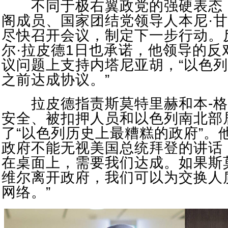
不同于极右翼政党的强硬表态
阁成员、国家团结党领导人本尼·
尽快召开会议，制定下一步行动。
尔·拉皮德1日也承诺，他领导的反
议问题上支持内塔尼亚胡，“以色
之前达成协议。”
拉皮德指责斯莫特里赫和本-格
安全、被扣押人员和以色列南北部
了“以色列历史上最糟糕的政府”。
政府不能无视美国总统拜登的讲话
在桌面上，需要我们达成。如果斯
维尔离开政府，我们可以为交换人
网络。”