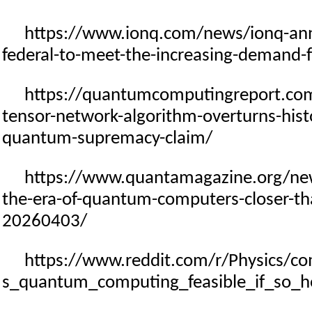
https://www.ionq.com/news/ionq-an
federal-to-meet-the-increasing-demand
https://quantumcomputingreport.com/f
tensor-network-algorithm-overturns-hist
quantum-supremacy-claim/
https://www.quantamagazine.org/new
the-era-of-quantum-computers-closer-th
20260403/
https://www.reddit.com/r/Physics/c
s_quantum_computing_feasible_if_so_h