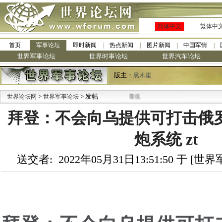
简体中文
繁体中
首页
军事论坛
即时新闻
热点新闻
图片新闻
中国军情
世界军事论坛
世界时事论坛
世界汽车论坛
版主：
黑木崖
>
> 发帖
世界论坛网
世界军事论坛
拜登：不会向乌提供可打击俄
炮系统 zt
送交者: 2022年05月31日13:51:50 于 [