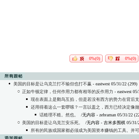
0%(0)
0%(0)
美国的目标是让乌克兰打不输但也打不赢
- eastwest 05/31/22 (299)
正如牛顿定律，任何作用力都有相等的反作用力
- eastwest 05/
现在表面上是鹅鸟互掐，但是若没有西方的势力在背后支撑，鸟更本上就掐不下去。所以现
还用得着这么一套啰嗦？一言以盖之，西方已经决定像抛弃臭袜子一样抛弃乌
话糙理不糙。然也。
/无内容
- zebraman 05/31/22 (2
美国的目标是让乌克兰安乐死。
/无内容
- 吉米多围棋 05/31/22
所有的民族或国家都必须成为美国资本赚钱的工具。并