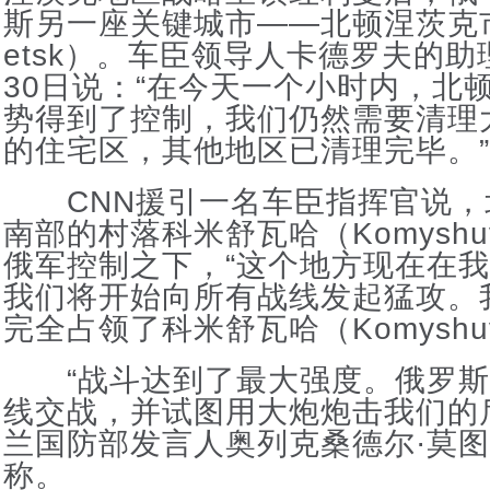
斯另一座关键城市——北顿涅茨克市（S
etsk）。车臣领导人卡德罗夫的
30日说：“在今天一个小时内，北
势得到了控制，我们仍然需要清理大约
的住宅区，其他地区已清理完毕。”
CNN援引一名车臣指挥官说，
南部的村落科米舒瓦哈（Komyshu
俄军控制之下，“这个地方现在在
我们将开始向所有战线发起猛攻。
完全占领了科米舒瓦哈（Komyshuv
“战斗达到了最大强度。俄罗斯
线交战，并试图用大炮炮击我们的
兰国防部发言人奥列克桑德尔·莫图
称。