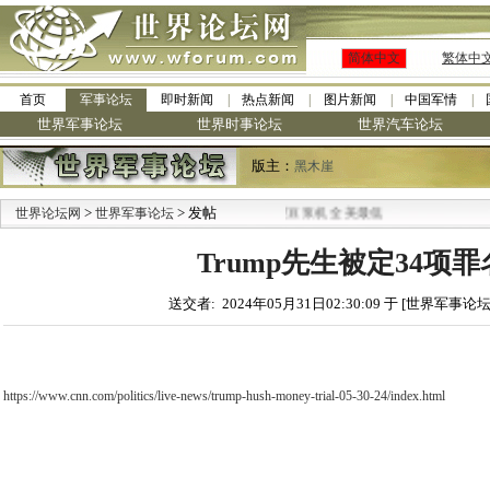
简体中文
繁体中
首页
军事论坛
即时新闻
热点新闻
图片新闻
中国军情
世界军事论坛
世界时事论坛
世界汽车论坛
版主：
黑木崖
>
·
> 发帖
世界论坛网
世界军事论坛
九阳全新免清洗型豆浆机 全美最低
Trump先生被定34项
送交者: 2024年05月31日02:30:09 于 [世界军事论坛
https://www.cnn.com/politics/live-news/trump-hush-money-trial-05-30-24/index.html