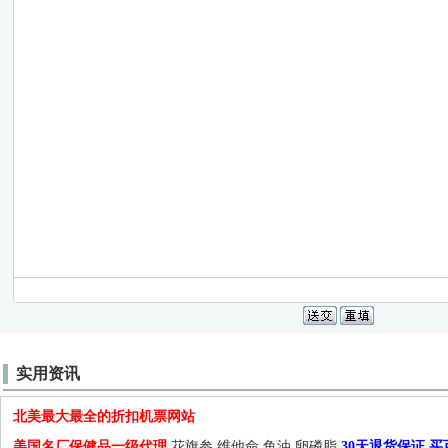
实用资讯
北美最大最全的折扣机票网站
美国名厂保健品一级代理
,花旗参,维他命,鱼油,卵磷脂,
30天退货保证.