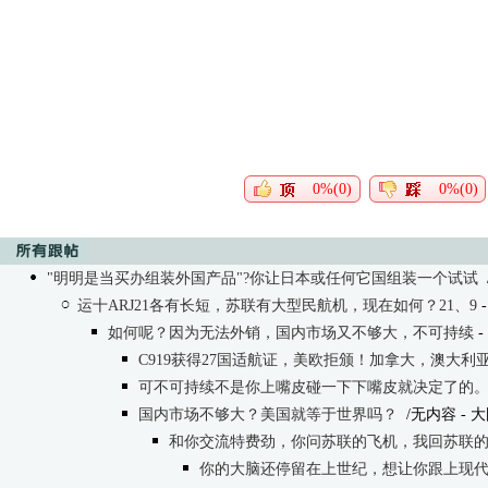
0%(0)
0%(0)
"明明是当买办组装外国产品"?你让日本或任何它国组装一个试试
运十ARJ21各有长短，苏联有大型民航机，现在如何？21、9
-
如何呢？因为无法外销，国内市场又不够大，不可持续
- 
C919获得27国适航证，美欧拒颁！加拿大，澳大利
可不可持续不是你上嘴皮碰一下下嘴皮就决定了的
国内市场不够大？美国就等于世界吗？
/无内容
- 大
和你交流特费劲，你问苏联的飞机，我回苏联
你的大脑还停留在上世纪，想让你跟上现