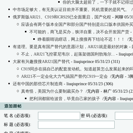
你的大脑太超前了，一下子就不记得
中市场足够大，有无美认证目前并不重要。民机需要的是民气。
俄罗斯版ARJ21、C919和CR929已全面重启，国产化程
- 闲聊 05/31
应该会有两个版本全国产和部分国产特别是出口版本供国外
不可能的，商飞是买办，狭洋自重，决不会开发国产货
- 
睁着眼睛说瞎话，网上搜搜再下结论不迟！！！
/无
有道理。要是真有国产替代的意愿计划，ARJ21就是最好的对象
- 
不止，ARJ21飞控霍尼韦尔，起落架德国利勃海尔...
- liuqiupr
大家有兴趣搜搜ARJ21国产替代
- liuqiuprince 05/31/23 (311)
C919同步在搞自己的配套发动机。知道超算怎么发展起来的
ARJ21不一定会化大力气搞国产替代C919一定会
/无内容
- 3脚
还有中国的那些芯片制造商
- liuqiuprince 05/31/23 (306)
真奇怪，美国为什么要制裁买办？
/无内容
- 林广 05/31/23 (2
把利润都留给波音，毕竟自己家的孩子
/无内容
- liuqiup
笔 名 (必选项):
密 码 (必选项):
标 题 (必选项):