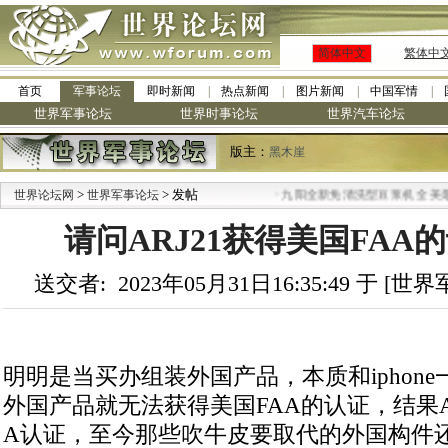
简体中文
繁体中
首页
军事论坛
即时新闻
热点新闻
图片新闻
中国军情
世界军事论坛
世界时事论坛
世界汽车论坛
版主：
黑木崖
>
> 发帖
·
世界论坛网
世界军事论坛
九阳全新免清洗型豆浆机 全美最低
请问ARJ21获得美国FAA
送交者: 2023年05月31日16:35:49 于 [
明明是当买办组装外国产品，本质和iphon
外国产品就无法获得美国FAA的认证，结果A
A认证，至今那些吹牛皮要取代的外国构件