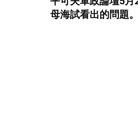
平可夫軍政論壇5月
母海試看出的問題
釋所謂“綜合電力控
艘？核動力航母何