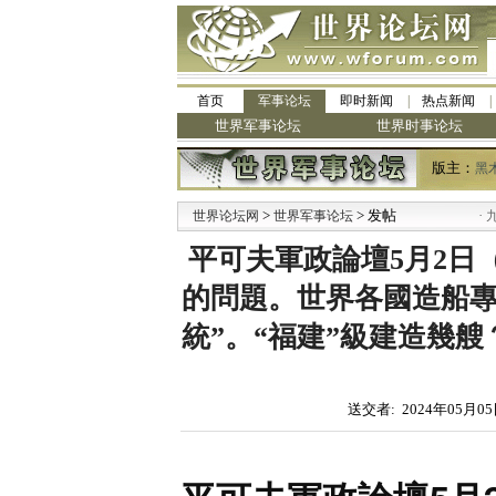
首页
军事论坛
即时新闻
热点新闻
世界军事论坛
世界时事论坛
版主：
黑
>
> 发帖
·
世界论坛网
世界军事论坛
九阳全
平可夫軍政論壇5月2日
的問題。世界各國造船專
統”。“福建”級建造幾
送交者: 2024年05月05