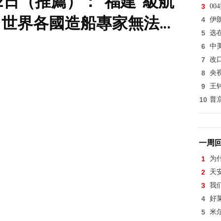
2日（推薦）：“福建”級航
3
0
。世界各國造船專家無法解
4
伊
5
选
制系統”。“福建”級建造幾
6
中
7
改
時開工？最仔細的分
8
央
9
王
10
普
一周
1
为
2
天
3
我
4
好
5
米