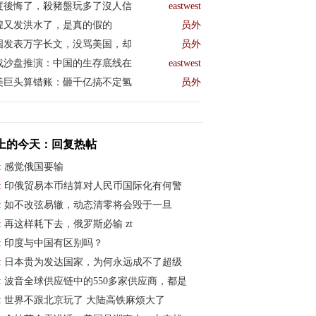
度後悔了，殺豬盤玩多了沒人信
eastwest
煌又发洪水了，是真的假的
员外
国发表万字长文，没骂美国，却
员外
战沙盘推演：中国的生存底线在
eastwest
美巨头算错账：砸千亿搞不定氢
员外
上的今天：回复热帖
:
感觉俄国要输
:
印俄贸易本币结算对人民币国际化有何警
:
如不改弦易辙，动态清零将会毁于一旦
:
再这样耗下去，俄罗斯必输 zt
:
印度与中国有区别吗？
:
日本贵为发达国家，为何永远成不了超级
:
波音全球供应链中的550多家供应商，都是
:
世界不跟北京玩了 大陆高铁麻烦大了