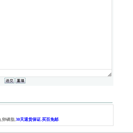
,卵磷脂,
30天退货保证.买百免邮
.