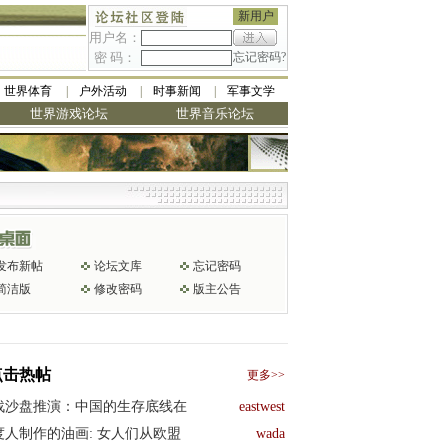
新用户
用户名：
密 码：
忘记密码?
世界体育
户外活动
时事新闻
军事文学
世界游戏论坛
世界音乐论坛
发布新帖
论坛文库
忘记密码
简洁版
修改密码
版主公告
点击热帖
更多>>
战沙盘推演：中国的生存底线在
eastwest
度人制作的油画: 女人们从欧盟
wada