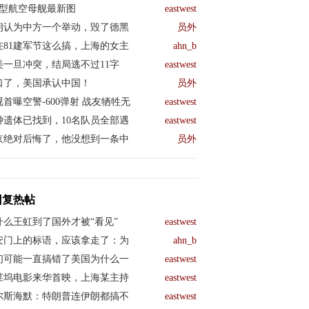
04型航空母舰最新图
eastwest
朗认为中方一个举动，毁了德黑
员外
在81建军节这么搞，上海的女主
ahn_b
美一旦冲突，结局逃不过11字
eastwest
口了，美国承认中国！
员外
视首曝空警-600弹射 战友牺牲无
eastwest
钟遗体已找到，10名队员全部遇
eastwest
京绝对后悔了，他没想到一条中
员外
回复热帖
什么王虹到了国外才被“看见”
eastwest
安门上的标语，应该拿走了：为
ahn_b
们可能一直搞错了美国为什么一
eastwest
莱坞电影来华首映，上海某主持
eastwest
尔斯海默：特朗普连伊朗都搞不
eastwest