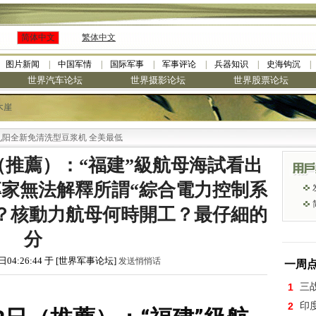
简体中文
繁体中文
图片新闻
中国军情
国际军事
军事评论
兵器知识
史海钩沉
世界汽车论坛
世界摄影论坛
世界股票论坛
木崖
新免清洗型豆浆机 全美最低
（推薦）：“福建”級航母海試看出
家無法解釋所謂“綜合電力控制系
艘？核動力航母何時開工？最仔細的
分
日04:26:44 于 [世界军事论坛]
发送悄悄话
一周
1
三
2
印