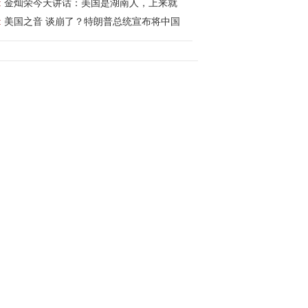
:
金灿荣今天讲话：美国是湖南人，上来就
:
美国之音 谈崩了？特朗普总统宣布将中国