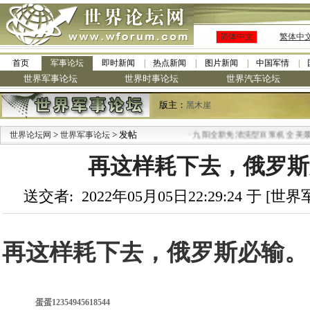
简体中文
繁体中
首页
军事论坛
即时新闻
热点新闻
图片新闻
中国军情
世界军事论坛
世界时事论坛
世界汽车论坛
版主：
黑木崖
>
> 发帖
·
世界论坛网
世界军事论坛
九阳全新免清洗型豆浆机 全美最低
再这样耗下去，俄罗斯必
送交者: 2022年05月05日22:29:24 于 [
再这样耗下去，俄罗斯必输。
蛋蛋12354945618544