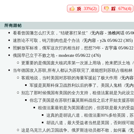
33%(2)
67%(4)
看看曾国藩怎么打天京，“结硬寨打呆仗”
/无内容
- 渔樵闲话 05/06/
速胜论不可取，钝刀割肉也是个办法
/无内容
- y2k 05/06/22 (305)
照解放军标准，俄军这次打的相当好，想想79年
- 古宇庙 05/06/22 
俄国早已立于不败之地
- moderate 05/06/22 (476)
更重要的是俄国庞大核武库第一次派上用场，抢来肥沃土地
当年德国攻入苏联,所有人都认为苏联完了,谁能想到苏联占领柏林
客观地说，当时美国对苏联的海量军援起了极大作用
/无内容
军援是莫斯科保卫战胜利以后的事了。美国人鬼精
/无内
别忘了那时候俄国有美国的全力支持，租借法案就是为此设
你忘了美国是在苏联打赢莫斯科战役之后才开始支援苏
租借法案最初是为英国通过的，但苏联是最大的受
这真的是胡说八道，租借法案80%多给英国，
胡说八道，最大受益者当然是英国，否则很可
这是乌克兰人的卫国战争。俄罗斯连动员都不敢，如何赢
/无