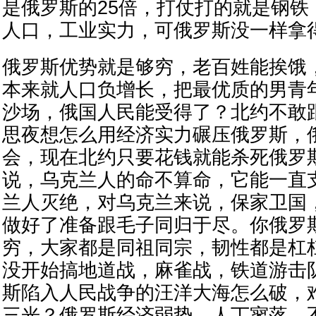
是俄罗斯的25倍，打仗打的就是钢铁
人口，工业实力，可俄罗斯没一样拿
俄罗斯优势就是够穷，老百姓能挨饿
本来就人口负增长，把最优质的男青
沙场，俄国人民能受得了？北约不敢
思夜想怎么用经济实力碾压俄罗斯，
会，现在北约只要花钱就能杀死俄罗
说，乌克兰人的命不算命，它能一直
兰人灭绝，对乌克兰来说，保家卫国
做好了准备跟毛子同归于尽。你俄罗
穷，大家都是同祖同宗，韧性都是杠
没开始搞地道战，麻雀战，铁道游击
斯陷入人民战争的汪洋大海怎么破，
三光？俄罗斯经济弱势，人丁寥落，