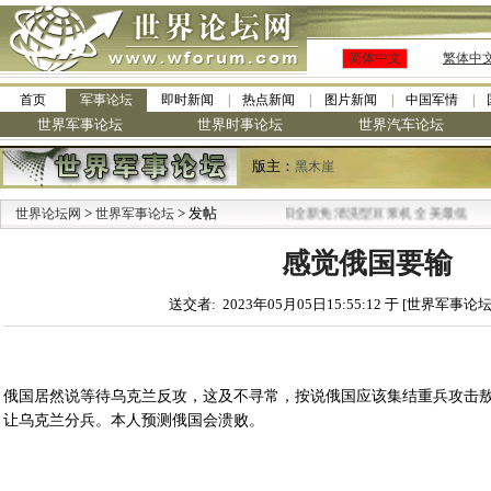
简体中文
繁体中
首页
军事论坛
即时新闻
热点新闻
图片新闻
中国军情
世界军事论坛
世界时事论坛
世界汽车论坛
版主：
黑木崖
>
> 发帖
·
世界论坛网
世界军事论坛
九阳全新免清洗型豆浆机 全美最低
感觉俄国要输
送交者: 2023年05月05日15:55:12 于 [世界军事论坛
俄国居然说等待乌克兰反攻，这及不寻常，按说俄国应该集结重兵攻击
让乌克兰分兵。本人预测俄国会溃败。