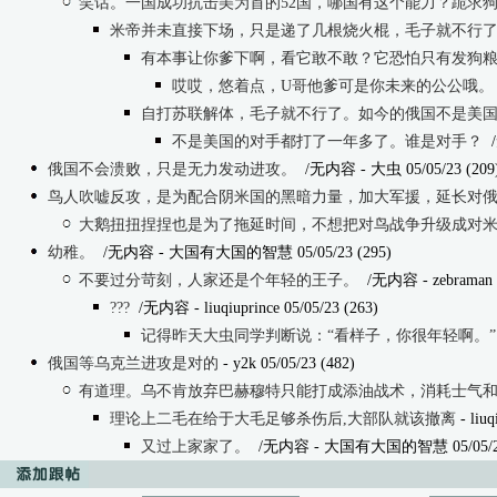
笑话。一国成功抗击美为首的52国，哪国有这个能力？跪求
米帝并未直接下场，只是递了几根烧火棍，毛子就不行
有本事让你爹下啊，看它敢不敢？它恐怕只有发狗
哎哎，悠着点，U哥他爹可是你未来的公公哦。
自打苏联解体，毛子就不行了。如今的俄国不是美
不是美国的对手都打了一年多了。谁是对手？
俄国不会溃败，只是无力发动进攻。
/无内容
- 大虫 05/05/23 (209
鸟人吹嘘反攻，是为配合阴米国的黑暗力量，加大军援，延长对
大鹅扭扭捏捏也是为了拖延时间，不想把对鸟战争升级成对米战争；等2024床
幼稚。
/无内容
- 大国有大国的智慧 05/05/23 (295)
不要过分苛刻，人家还是个年轻的王子。
/无内容
- zebraman 
???
/无内容
- liuqiuprince 05/05/23 (263)
记得昨天大虫同学判断说：“看样子，你很年轻啊。” 即
俄国等乌克兰进攻是对的
- y2k 05/05/23 (482)
有道理。乌不肯放弃巴赫穆特只能打成添油战术，消耗士气
理论上二毛在给于大毛足够杀伤后,大部队就该撤离
- liuq
又过上家家了。
/无内容
- 大国有大国的智慧 05/05/23