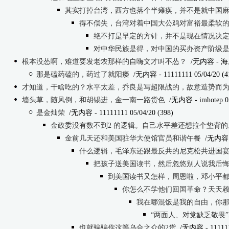
其实打掉台湾，西方也落个半瘫痪，并不是就中国
得不偿失，台湾对着中国大公鸡对富裕最柔软
绝不打是早定的方针，并不是现在情况决
对中华民族是得，对中国的买办资产阶级
根本没怂啊，难道要发老农那样的自嗨文才叫不怂？
/无内容
- 海
那是磕药磕的，药过了就阳痿
/无内容
- 11111111 05/04/20 (4
才知道，干啥吃的？水平太差，乔良是写超限战的，故意造势而
墙头草，随风倒，和胡锡进，金一南一路货色
/无内容
- imhotep 0
是金灿荣
/无内容
- 11111111 05/04/20 (398)
金政委没有数不到2 的逻辑。自己水平差还想拉个垫背的
金前几天还和美国驻华大使馆官员和谐午餐
/无内容
什么逻辑，毛泽东还跟最反共的尼克松共进国
把孩子送美国读书，然后忽悠别人说我后
到美国读书又怎样，周恩啦，邓小平
你怎么不学他们回国革命？天天
我在哪混饭是我的自由，你那
“两面人、对党缺乏敬畏
也就骗骗你这等乌合之众的2货
/无内容
- 11111