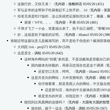
这脸打的，又快又准﹗
/无内容
- 渔樵闲话 05/05/20 (451)
军坛反串的这帮孙子吃屎都赶不上热乎的， lol
/无内容
- 笑面虎
你老兄准是吃IT饭的，这么快就把证据给挖出来了，佩服，
谢谢！WFH。。。
/无内容
- 不恭 05/05/20 (481)
子弹才飞了一小会，答案就出来了。轮子自己扇吧，“掌嘴50
好，这就是轮子编造的证明。
/无内容
- illiano2 05/05/20 (388
谁能证明这篇玩意儿是戴旭写的，而不是轮子伪造的？戴旭部落
大鸡院 link
- proj571 05/05/20 (528)
这是原文
- 涡轮 05/05/20 (642)
这种海外网站的“转载”多的是。不是说戴旭是登载自己的部落
国内媒体先转载的，局座召忠现在也是这个调调
/无
还是空口无凭，呵呵。
/无内容
- illiano2 05/05/
这是共党办的网站，大外宣拥有的
/无内容
- 涡轮 05/
你仔细看看，那是美国人办的网站，中文版自
还是那句话，海外的中文媒体的东西100%
谁是党办的外宣，你指定的？
/无内容
- 大国有大
能找到出凤凰网的连接吗？
/无内容
- 大国有大国的智慧 05/
操你妈，婊子一边去
/无内容
- 涡轮 05/05/20 (567)