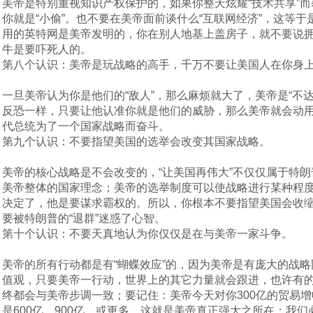
美帝是特别重视知识产权保护的，如果你整天炫耀“技术共享”
你就是“小偷”。也不要在美帝面前谈什么“互联网经济”，这等于
用的英特网是美帝发明的，你在别人地基上盖房子，就不要说
牛是要吓死人的。
第八个认识：美帝是玩战略的高手，千万不要让美国人在你身
一旦美帝认为你是他们的“敌人”，那么麻烦就大了，美帝是“不
反恐一样，只要让他认准你就是他们的威胁，那么美帝就会动
代总统为了一个国家战略而奋斗。
第九个认识：不要指望美国的选举会改变其国家战略。
美帝的核心战略是不会改变的，“让美国再伟大”不仅仅属于特
美帝整体的国家理念；美帝的选举制度可以使战略进行某种程
决定了，他是要谋求霸权的。所以，你根本不要指望美国会收
要被特朗普的“退群”迷惑了心智。
第十个认识：不要天真地认为你仅仅是在与美帝一家斗争。
美帝的所有行动都是有“蝴蝶效应”的，因为美帝是有庞大的战
值观，只要美帝一行动，世界上的其它力量就会跟进，也许有
终都会与美帝步调一致；要记住：美帝今天对你300亿的贸易
是600亿、900亿，或更多，这就是美帝真正强大之所在；我