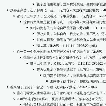
轮子造谣被戳穿，立马狗急跳墙。领狗粮的就
别那么兴奋，让子弹再飞一会。
/无内容
- 大国有大国的智慧 05/05/2
都飞了三年多了，也没看见一个敢露头的。
/无内容
- illiano
这种行文风格是轮子的专利。
/无内容
- 大国有大国的智慧 05
你称习为包子的言论自己往下翻
/无内容
- 11111111 
胆小如鼠，自私自利，目光短浅，数不到2。还
任何人损害中华民族的利益都会有人站出来声
墙头草
/无内容
- 11111111 05/05/20 (406)
你一口一个包子的两面人言行已经被他们记录在案
/无内容
- 
你怕什么？连2 都数不到的逻辑是什么？
/无内容
- 大国有
讲不出个道理，又犯2
/无内容
- 11111111 05/05/20 (
你怎么断定不是轮子造谣？
/无内容
- 大国有大国的
国内媒体都转载了，我就是看见国内媒体
国内哪个媒体转了，你能提供原始出
看来包子定调了，都是一个腔
/无内容
- 涡轮 05/04/20 (404)
塞在你家女人生殖器里的包子都吃完了？还是这么喜欢包子
200斤农村货好大喜功，反复被美帝看透，这样讹起来没完了
他和坛里那些唱高调混补贴的一样，都是真正的卖国贼