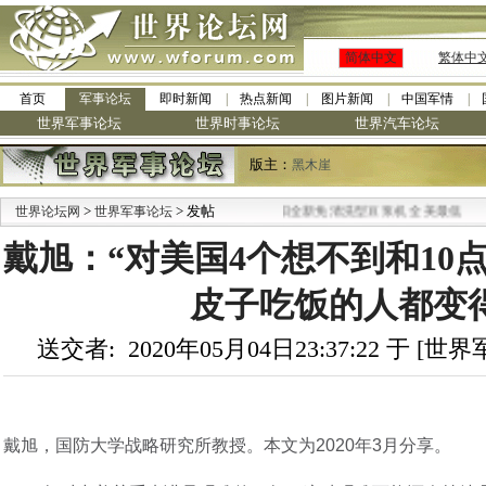
简体中文
繁体中
首页
军事论坛
即时新闻
热点新闻
图片新闻
中国军情
世界军事论坛
世界时事论坛
世界汽车论坛
版主：
黑木崖
>
> 发帖
·
世界论坛网
世界军事论坛
九阳全新免清洗型豆浆机 全美最低
戴旭：“对美国4个想不到和10点
皮子吃饭的人都变
送交者: 2020年05月04日23:37:22 于 [
戴旭，国防大学战略研究所教授。本文为2020年3月分享。