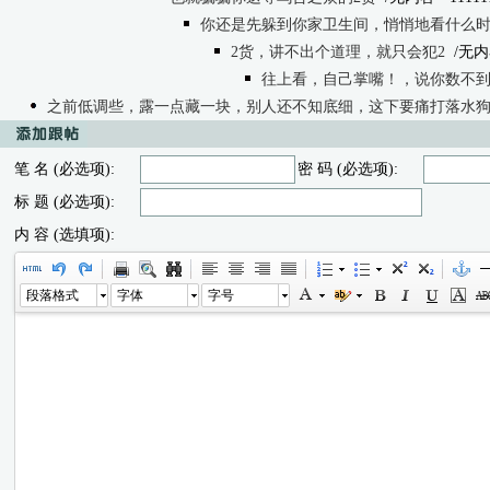
你还是先躲到你家卫生间，悄悄地看什么时候
2货，讲不出个道理，就只会犯2
/无内
往上看，自己掌嘴！，说你数不到
之前低调些，露一点藏一块，别人还不知底细，这下要痛打落水
笔 名 (必选项):
密 码 (必选项):
标 题 (必选项):
内 容 (选填项):
段落格式
字体
字号