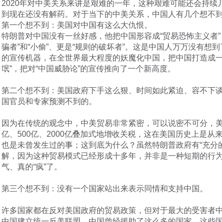
2020年对中美关系来讲是艰难的一年，这种艰难可能还会持续
到现在还没有解药。对于当下的中美关系，中国人有几个想不
第一个想不到：美国对中国有这么大仇恨。
特朗普对中国没有一丝好感，他把中国形容成“贸易恐怖主义者”，
骗者”和“小偷”、更是“规则的破坏者”。这是中国人万万没有想
的宣传机器，在全世界最大程度的妖魔化中国，把中国打造成一个
氓”，把对“中国威胁论”的宣传推向了一个新高度。
第二个想不到：美国政府下手这么狠、时间如此紧迫、容不下
国官员和专家预测不到的。
因为在传统的观念中，中美贸易非常紧密，可以说密不可分，美
亿、500亿、2000亿叠加式地增收关税，这在美国历史上是
也是未曾发生过的事；这到底为什么？虽然特朗普政府有“充分
解，因为这种贸易模式已经形成十多年，并非是一种短期的行
气、真的“疯”了。
第三个想不到：没有一个国家站出来表示同情和支持中国。
许多国家都在反对美国政府的贸易政策，但对于最大的受害者
中国建立统一反美联盟。中国曾经援助了这么多的国家，这些