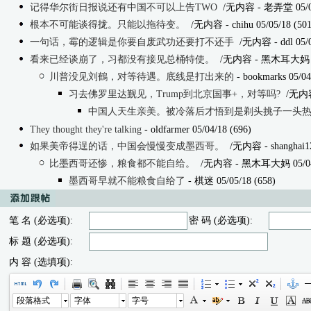
记得华尔街日报说还有中国不可以上告TWO
/无内容
- 老弄堂 05/05
根本不可能谈得拢。只能以拖待变。
/无内容
- chihu 05/05/18 (501
一句话，霉的逻辑是你要自废武功还要打不还手
/无内容
- ddl 05/
看来已经谈崩了，习都没有接见总桶特使。
/无内容
- 黑木耳大妈 05
川普没见刘鶴，对等待遇。底线是打出来的
- bookmarks 05/04
习去佛罗里达觐见，Trump到北京国事+，对等吗?
/无内
中国人天生亲美。被冷落后才悟到是剃头挑子一头
They thought they're talking
- oldfarmer 05/04/18 (696)
如果美帝得逞的话，中国会慢慢变成墨西哥。
/无内容
- shanghai1
比墨西哥还惨，粮食都不能自给。
/无内容
- 黑木耳大妈 05/04/
墨西哥早就不能粮食自给了
- 棋迷 05/05/18 (658)
笔 名 (必选项):
密 码 (必选项):
标 题 (必选项):
内 容 (选填项):
段落格式
字体
字号