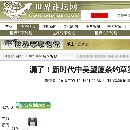
简体中文
繁体中
首页
军事论坛
即时新闻
热点新闻
图片新闻
中国军情
世界军事论坛
世界时事论坛
世界汽车论坛
版主：
黑木崖
>
> 发帖
·
世界论坛网
世界军事论坛
九阳全新免清洗型豆浆机 全美最低
漏了！新时代中美望厦条约草
送交者: 2018年05月04日21:06:38 于 [世界军事论坛
43%(3)
当前
新闻
分享