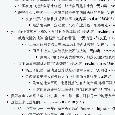
中国在努力把大象喷小红粉，让大象看起来小兔
/无内容
- ea
解释什么，中国一心一意发展经济是米国最头疼的事情
/无内
发展经济和发展科技是两回事
/无内容
- sadsad 05/04/18 
经济发展到一定程度，只有产业升级一条路可走
- bo
youtube上這種不上檔次的視頻只會誤導觀眾
/无内容
- newbieretur
或者大陸的"股軒金錢爆"也很有看頭。
/无内容
- 诛文丑 05/04/
但上海這個同名節目在youtube上更新比較慢
/无内容
- ne
而且主持人去大陸後比較不敢放炮
/无内容
- newbier
這兩天他開始恢復大嘴性格，觀眾又開始怕他
還不如看臺灣財經節目"金錢爆"
/无内容
- newbiereturns 05/04
杨走了以后，台湾金錢爆就是小确幸节目了
/无内容
- bo
金錢爆原主持人雖是個大五毛但世局分析很牛
/无内容
- 
為何稱他大五毛? 他是新黨的,有人搞台獨,難道不讓
可惜他最近跳槽到上海後比較"口有遮攔"
/无内容
- 
美帝在全世界靠「威、吓、欺、压、诈、骗」对付每一个她想要
这就是来走过场的。
- highsierra 05/04/18 (872)
这几个有至少一半一年内就不会在现在的位子上
- highsierra 0