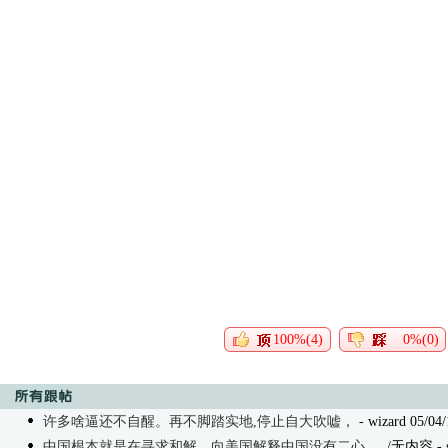
100%(4)
0%(0)
许多啥逼还不自醒。再不脚踏实地,停止自大吹嘘，
- wizard 05/04/
中国根本就是在寻求和解，向美国解释中国没有二心。
/无内容
- 