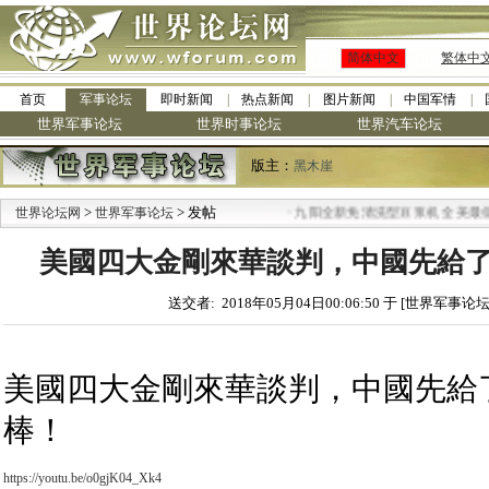
简体中文
繁体中
首页
军事论坛
即时新闻
热点新闻
图片新闻
中国军情
世界军事论坛
世界时事论坛
世界汽车论坛
版主：
黑木崖
>
> 发帖
·
世界论坛网
世界军事论坛
九阳全新免清洗型豆浆机 全美最低
美國四大金剛來華談判，中國先給
送交者: 2018年05月04日00:06:50 于 [世界军事论坛
美國四大金剛來華談判，中國先給
棒！
https://youtu.be/o0gjK04_Xk4