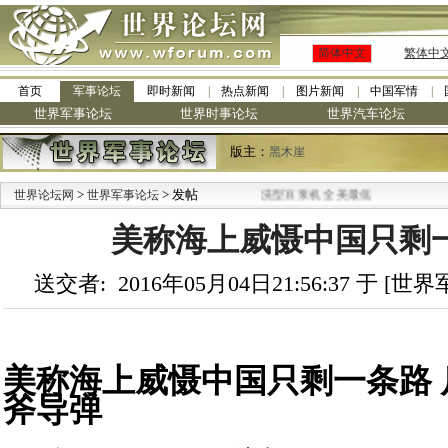
简体中文
繁体中
首页
军事论坛
即时新闻
热点新闻
图片新闻
中国军情
世界军事论坛
世界时事论坛
世界汽车论坛
版主：
黑木崖
>
·
> 发帖
世界论坛网
世界军事论坛
九阳全新免清洗型豆浆机 全美最低
美称海上威慑中国只剩一条
送交者: 2016年05月04日21:56:37 于 [
美称海上威慑中国只剩一条路 
斧导弹