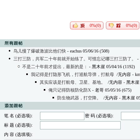
0%(0)
0%(0)
鸟儿慢了爆破激波比他们快
- eachus 05/06/16 (508)
三打三防，共军二十年前就开始练了。可惜忘记哪三打三防了。
-
不是二十年前才提出，最新的是：
- 黑木崖 05/04/16 (1192)
我记得是打隐形飞机，打巡航导弹，打航母
/无内容
- km
其实应该是打航母、卫星、基地。
/无内容
- 黑木崖 0
俺只记得防核防化防X
- 老哥 05/05/16 (675)
防生物武器，打空降。
/无内容
- 黑木崖 05/
笔 名 (必选项):
密 码 (必选项):
标 题 (必选项):
内 容 (选填项):