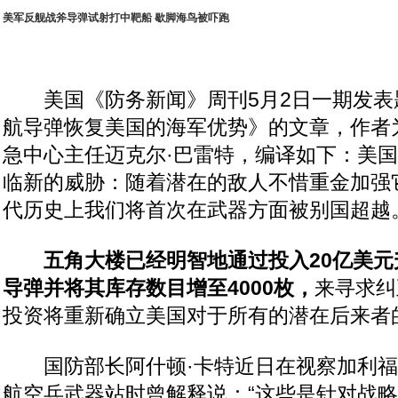
美军反舰战斧导弹试射打中靶船 歇脚海鸟被吓跑
美国《防务新闻》周刊5月2日一期发表题
航导弹恢复美国的海军优势》的文章，作者
急中心主任迈克尔·巴雷特，编译如下：美
临新的威胁：随着潜在的敌人不惜重金加强
代历史上我们将首次在武器方面被别国超越
五角大楼已经明智地通过投入20亿美元
导弹并将其库存数目增至4000枚，
来寻求纠
投资将重新确立美国对于所有的潜在后来者
国防部长阿什顿·卡特近日在视察加利福
航空兵武器站时曾解释说：“这些是针对战