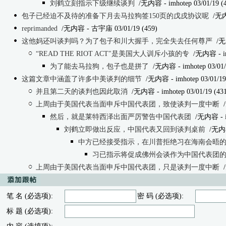
刘鹤立刻指示下级继续谈判
/无内容
- imhotep 03/01/19 (
包子已经迫不及待的准备下月去马拉狗签150页的戊戌协议呢
/无
reprimanded
/无内容
- 古宇庙 03/01/19 (459)
这他妈还叫谈判吗？为了包子和川大握手，完全失去任何尊严
/无
“READ THE RIOT ACT"是美国大人训斥小孩的专
/无内容
- i
为了能去马拉狗，包子也是拼了
/无内容
- imhotep 03/01/
这篇文章中涵盖了许多中美谈判的细节
/无内容
- imhotep 03/01/19
并且第二天的谈判也因此取消
/无内容
- imhotep 03/01/19 (43
上周由于美国代表当面申斥中国代表团，致使谈判一度中断
然后，就是莱特西泽出面严厉警告中国代表团
/无内容
- 
刘鹤立即做出反应，中国代表又回到谈判桌前
/无内
中方已经接受指示，在川普拒绝习在海南会晤
习已指示将促成佛州会谈作为中国代表团
上周由于美国代表当面申斥中国代表团，只是谈判一度中断
笔 名 (必选项):
密 码 (必选项):
标 题 (必选项):