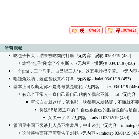
0%(0)
100%(2)
吃包子长大，结果被吃肉的打脸
/无内容
- 涡轮 03/01/19 (482)
难怪“包子”刚拿了个奥斯卡
/无内容
- 慢两拍 03/01/19 (450)
一个jimi，三个马甲。自己唱三人转。这五毛挣得辛苦。
/无内容
-
唱独角戏呐，这点赏钱真不好拿
/无内容
- balei 03/01/19 (453)
基本上可以断定你不是弯弯就是轮轮
/无内容
- abcz 03/01/19 (446)
有几个正常人一直自己跟自己贴的？偶尔不算， lol
/无内容
-
军坛自古就这样，笔名那一块都用来发帖呢，不懂就不
你这SB是猪主咋的？ 自己跟自己的贴自说自话是自
又欠干了？
/无内容
- sadsad 03/02/19 (459)
很明显中国下级谈判人员不堪羞辱，中止谈判
/无内容
- imhotep 0
这时莱特西泽严厉警告了刘鹤
/无内容
- imhotep 03/01/19 (48