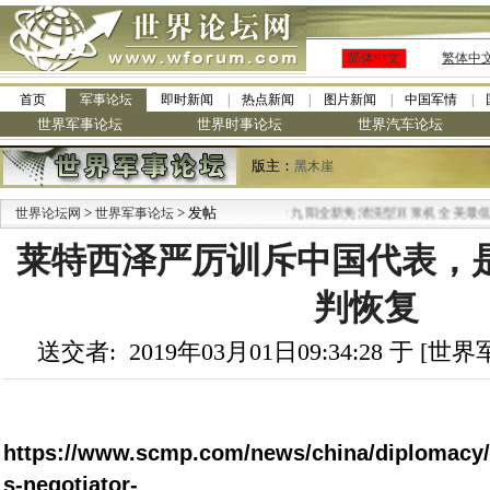
简体中文
繁体中
首页
军事论坛
即时新闻
热点新闻
图片新闻
中国军情
世界军事论坛
世界时事论坛
世界汽车论坛
版主：
黑木崖
>
> 发帖
·
世界论坛网
世界军事论坛
九阳全新免清洗型豆浆机 全美最低
莱特西泽严厉训斥中国代表，
判恢复
送交者: 2019年03月01日09:34:28 于 [
https://www.scmp.com/news/china/diplomacy/a
s-negotiator-