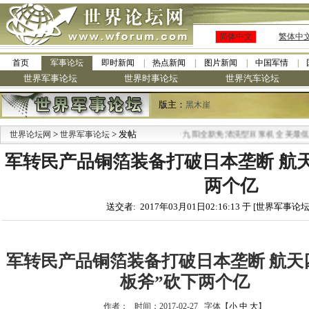
简体中文
繁体中
首页
军事论坛
即时新闻
热点新闻
图片新闻
中国军情
世界军事论坛
世界时事论坛
世界汽车论坛
版主：
黑木崖
>
> 发帖
·
世界论坛网
世界军事论坛
九阳全新免清洗型豆浆机 全美最低
军转民产品铜箔装备打破日本垄断 航天
两个亿
送交者: 2017年03月01日02:16:13 于 [世界军事论坛
军转民产品铜箔装备打破日本垄断 航天
板斧”砍下两个亿
作者： 时间：2017-02-27 字体【
小
中
大
】