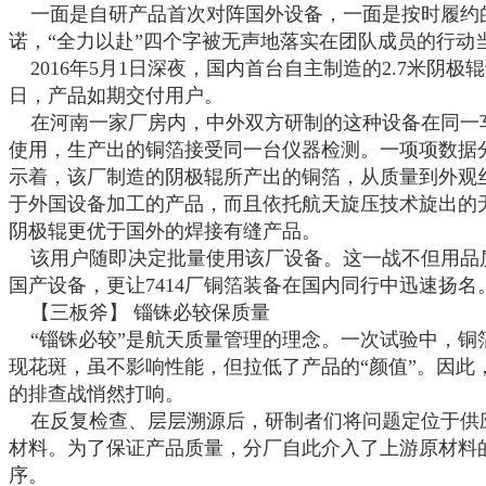
一面是自研产品首次对阵国外设备，一面是按时履约
诺，
“全力以赴”四个字被无声地落实在团队成员的行动
2016
年
5
月
1
日深夜，国内首台自主制造的
2.7
米阴极辊
日，产品如期交付用户。
在河南一家厂房内，中外双方研制的这种设备在同一
使用，生产出的铜箔接受同一台仪器检测。一项项数据
示着，该厂制造的阴极辊所产出的铜箔，从质量到外观
于外国设备加工的产品，而且依托航天旋压技术旋出的
阴极辊更优于国外的焊接有缝产品。
该用户随即决定批量使用该厂设备。这一战不但用品
国产设备，更让
7414
厂铜箔装备在国内同行中迅速扬名
【三板斧】
锱铢必较保质量
“锱铢必较”是航天质量管理的理念。一次试验中，铜
现花斑，虽不影响性能，但拉低了产品的“颜值”。因此
的排查战悄然打响。
在反复检查、层层溯源后，研制者们将问题定位于供
材料。为了保证产品质量，分厂自此介入了上游原材料
序。