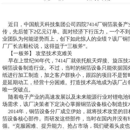
近日，中国航天科技集团公司四院
7414
厂铜箔装备产
传，先后签下
2
亿元订单。面对经济下行压力，一个不
业团队为何能逆势而上，创下如此惊人的业绩？该厂铜
厂厂长吉毅松说，这得益于“三板斧”。
【一板斧】
攻坚技术克难关
早在上世纪
90
年代，
7414
厂就依托航天焊接、旋压技
铜箔设备制造行业。不过，当时的铜箔设备只能依据国
纸进行加工制造，加之客户群狭小，跟踪的项目不是暂
是延期动工，经营十分困难。打造技术高地成为该厂占
唯一突破点。
随着电子产业的高速发展以及未来能源行业对锂电池
场需求，该厂决策者下定决心掌握铜箔设备核心制造技
2014
年，铜箔设备分厂成立伊始，就将技术攻坚的目
箔设备核心部件。而研发这些部件，当时在国内并没有
循。“克服困难、提升能力、抢占市场，我们硬着头皮也