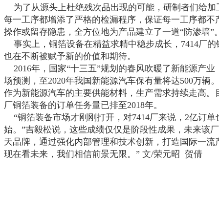
为了从源头上杜绝残次品出现的可能，研制者们给加
每一工序都增添了严格的检漏程序，保证每一工序都不
操作或留存隐患，全方位地为产品建立了一道
“防渗墙”
事实上，铜箔设备在精益求精中稳步成长，
7414
厂的
也在不断被赋予新的价值和期待。
2016
年，国家“十三五”规划的春风吹暖了新能源产业
场预测，至
2020
年我国新能源汽车保有量将达
500
万辆
作为新能源汽车的主要供能材料，生产需求持续走高。
厂铜箔装备的订单任务量已排至
2018
年。
“铜箔装备市场才刚刚打开，对
7414
厂来说，
2
亿订单
始。”吉毅松说，这些成绩仅仅是阶段性成果，未来该
天品牌，通过强化内部管理和技术创新，打造国际一流
现在看未来，我们相信前景无限。” 文
/
荣元昭 贺倩