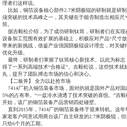
理者们这样说。
比如，铜箔设备核心部件
2.7
米阴极辊的研制就是研制
须突破的技术高峰之一，其关键在于能否制造出相应尺
筒。
据吉毅松介绍，为了成功研制钛筒，研制者们在实现
设备加工范围有效扩展的基础上，积极应对产品
“尺寸
带来的新挑战，借鉴产业强国阴极辊设计理念，对关键
优化升级。
最终，研制者们掌握了钛筒核心新技术。以此为标志
得了一系列高端技术
“合格证”。吉毅松说，这些技术就
丸，提升了团队搏击市场的信心和决心。
【二板斧】
全力以赴抢市场
7414
厂初入铜箔装备市场，面对的就是国外产品对国
5%
的占有率。“一盆冷水浇透了技术突破的喜悦。”吉毅
开始，该厂的铜箔装备产品营销四处碰壁。
直到
2015
年，
7414
厂的铜箔装备终于迎来转机。这年
家老客户同意试用两台该厂自主研发的
2.7
米阴极辊，但
只给
6
个月的工期。