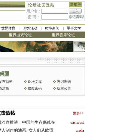
新用户
用户名：
密 码：
忘记密码?
世界体育
户外活动
时事新闻
军事文学
世界游戏论坛
世界音乐论坛
发布新帖
论坛文库
忘记密码
简洁版
修改密码
版主公告
点击热帖
更多>>
战沙盘推演：中国的生存底线在
eastwest
度人制作的油画: 女人们从欧盟
wada