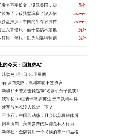
国发表万字长文，没骂美国，却
员外
度後悔了，殺豬盤玩多了沒人信
eastwest
战沙盘推演：中国的生存底线在
eastwest
美巨头算错账：砸千亿搞不定氢
员外
本算错一笔账：以为能靠特种钢
员外
上的今天：回复热帖
:
渚碧岛8月1日DG卫星图
:
tpp谈判失败，澳洲本轮不签协议
:
新疆和田警方击毙逃窜9名暴恐分子抓获1
:
我军长: 中国青年嘲弄英雄 无尚武精神将
:
建军节怎么没人祝贺一下？
:
王小石：中国若动荡，只会比苏联解体后
:
据我所知，美国参赛的队都是私人行为，
:
新华社：金牌背后一个民族的尊严和品格