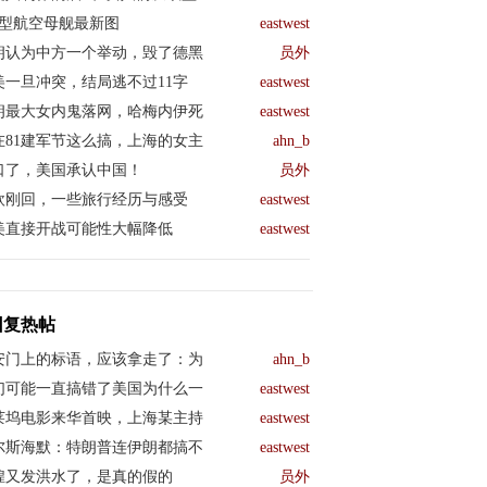
04型航空母舰最新图
eastwest
朗认为中方一个举动，毁了德黑
员外
美一旦冲突，结局逃不过11字
eastwest
朗最大女内鬼落网，哈梅内伊死
eastwest
在81建军节这么搞，上海的女主
ahn_b
口了，美国承认中国！
员外
欧刚回，一些旅行经历与感受
eastwest
美直接开战可能性大幅降低
eastwest
回复热帖
安门上的标语，应该拿走了：为
ahn_b
们可能一直搞错了美国为什么一
eastwest
莱坞电影来华首映，上海某主持
eastwest
尔斯海默：特朗普连伊朗都搞不
eastwest
煌又发洪水了，是真的假的
员外