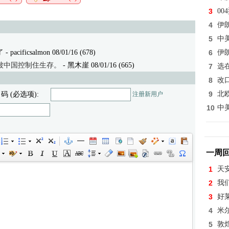
3
0
4
伊
5
中
了
- pacificsalmon 08/01/16 (678)
6
伊
被中国控制住生存。
- 黑木崖 08/01/16 (665)
7
选
8
改
9
北
 码 (必选项):
注册新用户
10
中
一周
1
天
2
我
3
好
4
米
5
敦