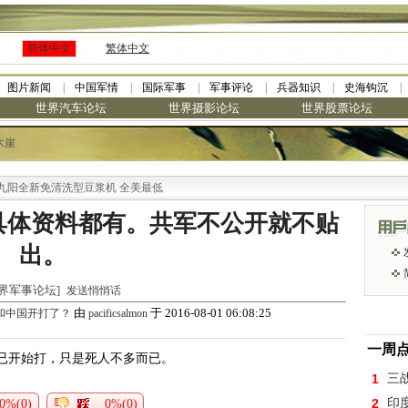
简体中文
繁体中文
图片新闻
中国军情
国际军事
军事评论
兵器知识
史海钩沉
世界汽车论坛
世界摄影论坛
世界股票论坛
木崖
全新免清洗型豆浆机 全美最低
具体资料都有。共军不公开就不贴
出。
 [世界军事论坛]
发送悄悄话
由
于 2016-08-01 06:08:25
和中国开打了？
pacificsalmon
一周
已开始打，只是死人不多而已。
1
三
2
印
0%(0)
0%(0)