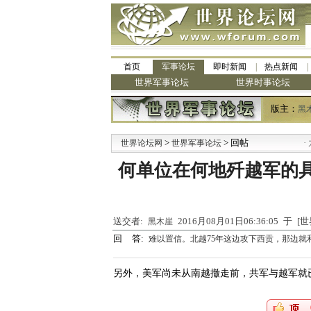
首页
军事论坛
即时新闻
热点新闻
世界军事论坛
世界时事论坛
版主：
黑
>
> 回帖
·
世界论坛网
世界军事论坛
九阳
何单位在何地歼越军的
送交者:
2016月08月01日06:36:05 于
黑木崖
回 答:
难以置信。北越75年这边攻下西贡，那边就
另外，美军尚未从南越撤走前，共军与越军就