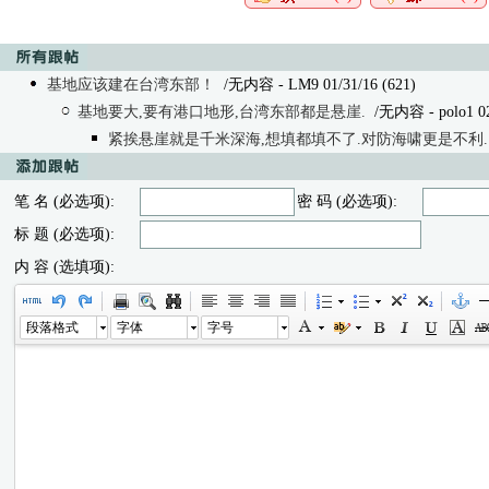
基地应该建在台湾东部！
/无内容 - LM9 01/31/16 (621)
基地要大,要有港口地形,台湾东部都是悬崖.
/无内容
- polo1 0
紧挨悬崖就是千米深海,想填都填不了.对防海啸更是不利.
笔 名 (必选项):
密 码 (必选项):
标 题 (必选项):
内 容 (选填项):
段落格式
字体
字号