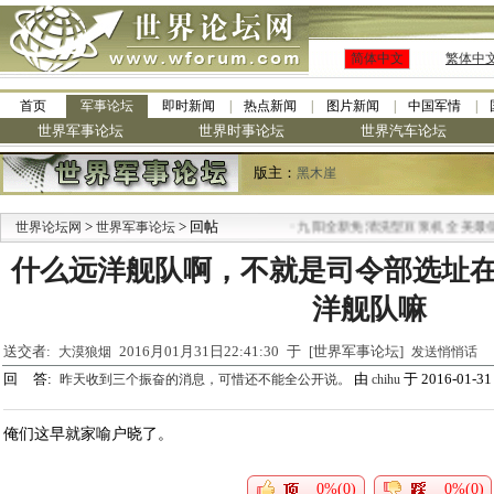
简体中文
繁体中
首页
军事论坛
即时新闻
热点新闻
图片新闻
中国军情
世界军事论坛
世界时事论坛
世界汽车论坛
版主：
黑木崖
>
> 回帖
·
世界论坛网
世界军事论坛
九阳全新免清洗型豆浆机 全美最低
什么远洋舰队啊，不就是司令部选址
洋舰队嘛
送交者:
2016月01月31日22:41:30 于 [世界军事论坛]
大漠狼烟
发送悄悄话
回 答:
由
于 2016-01-31 
昨天收到三个振奋的消息，可惜还不能全公开说。
chihu
俺们这早就家喻户晓了。
0%(0)
0%(0)