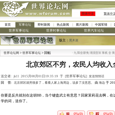
简体中文
繁体中
首页
军事论坛
即时新闻
热点新闻
图片新闻
中国军情
世界军事论坛
世界时事论坛
世界汽车论坛
版主：
黑木崖
>
> 回帖
·
世界论坛网
世界军事论坛
九阳全新免清洗型豆浆机 全美最
北京郊区不穷，农民人均收入
送交者:
2015月08月01日19:35:19 于 [世界军事论坛]
jk11
发送悄悄话
回 答:
由
于 2015
北京郊区就穷很多了，看看人家上海周边，说多了没意思。
海边
你要是反共就别在这胡BB，当个键盘武士有意思？回家茉莉花去啊，在
学的词，送你了。
0%(0)
0%(0)