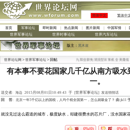
简体中文
繁体中
首页
军事论坛
即时新闻
热点新闻
图片新闻
中国军情
世界军事论坛
世界时事论坛
世界汽车论坛
版主：
黑木崖
>
> 回帖
·
世界论坛网
世界军事论坛
九阳全新免清洗型豆浆机 全美最低
有本事不要花国家几千亿从南方吸水
一。
送交者:
2015月08月01日10:49:43 于 [世界军事论坛]
海边
发送悄悄话
回 答:
由
于
北京一年5千亿以上的国税，人均个税全国第一，怎么就吸金了？
jk11
就没见过这么霸道的城市，极度缺水，却建很费水的芯片厂，没水国家
0%(0)
0%(0)