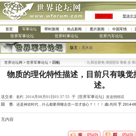
简体中文
繁体中
首页
军事论坛
即时新闻
热点新闻
图片新闻
中国军情
世界军事论坛
世界时事论坛
世界汽车论坛
版主：
黑木崖
>
> 回帖
·
世界论坛网
世界军事论坛
九阳全新免清洗型豆浆机 全美最
物质的理化特性描述，目前只有嗅觉
述。
送交者:
2014月08月01日03:37:55 于 [世界军事论坛]
老朽
发送悄悄话
回 答:
由
于 2014-08
还是神农时代，什么都要用嘴去尝一尝才放心？！！！
尚同
无内容
0%(0)
0%(0)