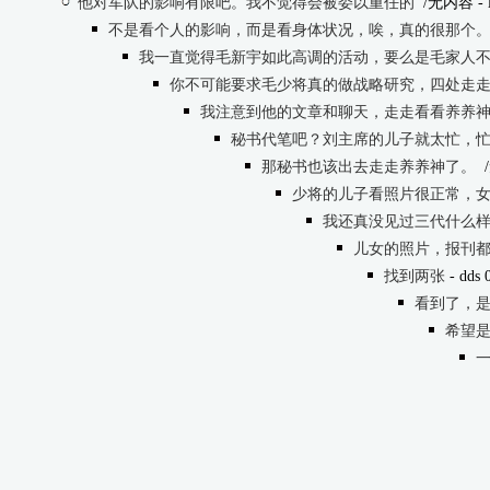
他对军队的影响有限吧。我不觉得会被委以重任的
/无内容
- 
不是看个人的影响，而是看身体状况，唉，真的很那个
我一直觉得毛新宇如此高调的活动，要么是毛家人
你不可能要求毛少将真的做战略研究，四处走
我注意到他的文章和聊天，走走看看养养
秘书代笔吧？刘主席的儿子就太忙，
那秘书也该出去走走养养神了。
少将的儿子看照片很正常，
我还真没见过三代什么
儿女的照片，报刊
找到两张
- dds 
看到了，
希望
一