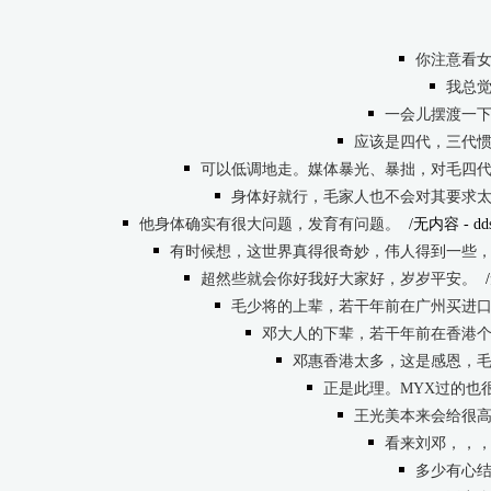
你注意看
我总
一会儿摆渡一
应该是四代，三代
可以低调地走。媒体暴光、暴拙，对毛四
身体好就行，毛家人也不会对其要求
他身体确实有很大问题，发育有问题。
/无内容
- dd
有时候想，这世界真得很奇妙，伟人得到一些
超然些就会你好我好大家好，岁岁平安。
毛少将的上辈，若干年前在广州买进
邓大人的下辈，若干年前在香港
邓惠香港太多，这是感恩，
正是此理。MYX过的也
王光美本来会给很高待遇
看来刘邓，，
多少有心