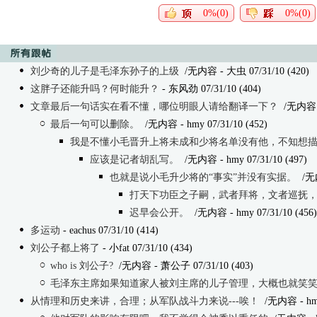
0%(0)
0%(0)
刘少奇的儿子是毛泽东孙子的上级
/无内容
- 大虫 07/31/10 (420)
这胖子还能升吗？何时能升？
- 东风劲 07/31/10 (404)
文章最后一句话实在看不懂，哪位明眼人请给翻译一下？
/无内容
最后一句可以删除。
/无内容
- hmy 07/31/10 (452)
我是不懂小毛晋升上将未成和少将名单没有他，不知想
应该是记者胡乱写。
/无内容
- hmy 07/31/10 (497)
也就是说小毛升少将的“事实”并没有实据。
/无
打天下功臣之子嗣，武者拜将，文者巡抚
迟早会公开。
/无内容
- hmy 07/31/10 (456)
多运动
- eachus 07/31/10 (414)
刘公子都上将了
- 小fat 07/31/10 (434)
who is 刘公子?
/无内容
- 萧公子 07/31/10 (403)
毛泽东主席如果知道家人被刘主席的儿子管理，大概也就笑
从情理和历史来讲，合理；从军队战斗力来说---唉！
/无内容
- hm