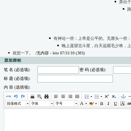
弄出个
有神论一些：上帝是公平的。无厘头一些：
晚上遥望北斗星，白天远观毛少将，
祝贺一下。
/无内容
- leio 07/31/10 (383)
笔 名 (必选项):
密 码 (必选项):
标 题 (必选项):
内 容 (选填项):
段落格式
字体
字号