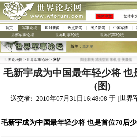
简体中文
繁体中
首页
军事论坛
即时新闻
热点新闻
图片新闻
中国军情
世界军事论坛
世界时事论坛
世界汽车论坛
版主：
黑木崖
>
> 发帖
·
世界论坛网
世界军事论坛
九阳全新免清洗型豆浆机 全美最低
毛新宇成为中国最年轻少将 也
(图)
送交者: 2010年07月31日16:48:08 于 [
毛新宇成为中国最年轻少将 也是首位70后少