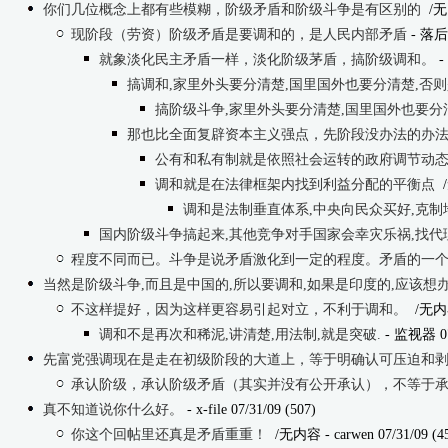
你们几位概念上都有些模糊，阶级矛盾和阶级斗争是有区别的
/无
现阶段（劳资）阶级矛盾是要调和的，是人民内部矛盾
- 落后份
就象淡化民主矛盾一样，淡化阶级茅盾，搞阶级调和。
- 
搞调和,家里外头要分清楚,国里国外也要分清楚,否则是
搞阶级斗争,家里外头要分清楚,国里国外也要分清
那也比全面复辟资本主义强点，先阶段没办法的办
公有和私有制就是依照社会运转的政府调节动态
调和就是在法律框架内找到利益分配的平衡点
调和是法制垂直体系,中央向民众买好,克
国内阶级斗争搞起来,其他竞争对手国家会幸灾乐祸,找代
程度不同而已。斗争是说矛盾激化到一定的程度。矛盾的一
当然是阶级斗争,而且是中国的,所以要调和,如果是印度的,应该想
不这样提好，因为这样更容易引起对立，不利于调和。
/无内
调和不是再次和稀泥,讲清楚,用法制,就是突破.
- 监视器 07/
先富党强调现在是走在初级阶段的大道上，等于明确认可压迫和剥削。
承认阶级，承认阶级矛盾（其实并没有公开承认），不等于
真不知道说你什么好。
- x-file 07/31/09 (507)
你这个回帖里还真是矛盾重重！
/无内容
- carwen 07/31/09 (4