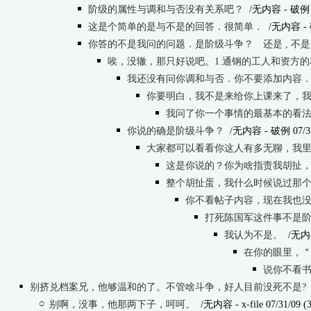
阶级的属性与调和与否没有关系吧？
/无内容
- 破例 0
这是个简单的是与不是的回答．很简单．
/无内容
- 
你答的不是我问的问题．是阶级斗争？ 还是 , 不
唉，没辙，那只好说吧。1.通钢的工人和资方
我还没有问你调和与否．你不要添加内容
你要明白，我不是来给你上课来了，
我问了你一个事情的最基本的看法
你说的确是阶级斗争？
/无内容
- 破例 07/31
大家都可以看看你这人有多无聊，我
这是你说的？你为啥指责我胡扯，
整个胡扯蛋，我什么时候说过那个事件
你不看帖子内容，现在我也没说
打死陈国军这件事不是阶级斗
我认为不是。
/无内
在你的眼里，＂工人
说你不看书你就
别挤兑档案兄，他够温和的了。不管啥斗争，好人目前没死不是?
别啊，没事，他那两下子，呵呵。
/无内容
- x-file 07/31/09 (