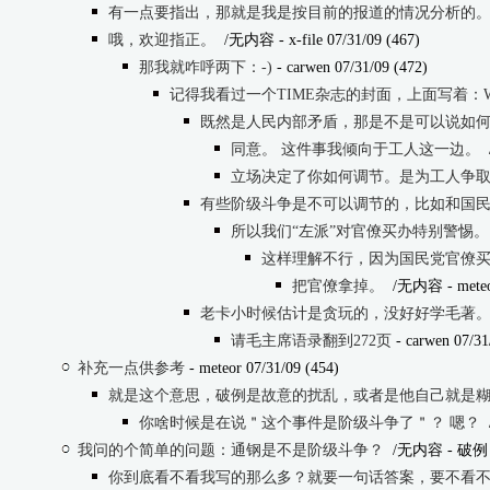
有一点要指出，那就是我是按目前的报道的情况分析的
哦，欢迎指正。
/无内容
- x-file 07/31/09 (467)
那我就咋呼两下：-)
- carwen 07/31/09 (472)
记得我看过一个TIME杂志的封面，上面写着：WE
既然是人民内部矛盾，那是不是可以说如
同意。 这件事我倾向于工人这一边。
立场决定了你如何调节。是为工人争
有些阶级斗争是不可以调节的，比如和国
所以我们“左派”对官僚买办特别警惕。
这样理解不行，因为国民党官僚
把官僚拿掉。
/无内容
- meteo
老卡小时候估计是贪玩的，没好好学毛著
请毛主席语录翻到272页
- carwen 07/31
补充一点供参考
- meteor 07/31/09 (454)
就是这个意思，破例是故意的扰乱，或者是他自己就是
你啥时候是在说＂这个事件是阶级斗争了＂？ 嗯？
我问的个简单的问题：通钢是不是阶级斗争？
/无内容
- 破例 0
你到底看不看我写的那么多？就要一句话答案，要不看