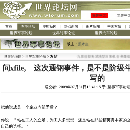
简体中文
繁体中
首页
军事论坛
即时新闻
热点新闻
图片新闻
中国军情
世界军事论坛
世界时事论坛
世界汽车论坛
版主：
黑木崖
>
> 发帖
·
世界论坛网
世界军事论坛
九阳全新免清洗型豆浆机 全美最低
问xfile, 这次通钢事件，是不是阶
写的
送交者: 2009年07月31日13:41:15 于 [世界军事论坛
把他说成是一个企业内部矛盾？
你说，＂站在工人的立场，为工人多想想，还是站在那些精英资本家的
自己的选择。＂