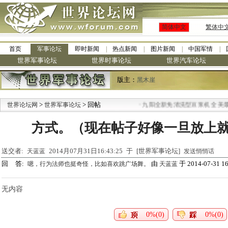
简体中文
繁体中
首页
军事论坛
即时新闻
热点新闻
图片新闻
中国军情
世界军事论坛
世界时事论坛
世界汽车论坛
版主：
黑木崖
>
> 回帖
·
世界论坛网
世界军事论坛
九阳全新免清洗型豆浆机 全美最低
方式。（现在帖子好像一旦放上
送交者:
2014月07月31日16:43:25 于 [世界军事论坛]
天蓝蓝
发送悄悄话
回 答:
由
于 2014-07-31 16
嗯，行为法师也挺奇怪，比如喜欢跳广场舞。
天蓝蓝
无内容
0%(0)
0%(0)